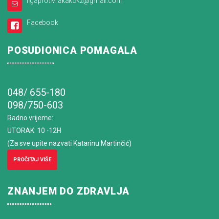
ligaprotivrakakckz@gmail.com
Facebook
POSUDIONICA POMAGALA
048/ 655-180
098/750-603
Radno vrijeme
:
UTORAK: 10 -12H
(Za sve upite nazvati Katarinu Martinčić)
PROČITAJ VIŠE
ZNANJEM DO ZDRAVLJA