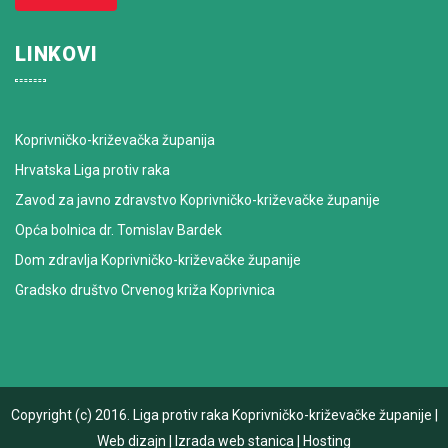
LINKOVI
Koprivničko-križevačka županija
Hrvatska Liga protiv raka
Zavod za javno zdravstvo Koprivničko-križevačke županije
Opća bolnica dr. Tomislav Bardek
Dom zdravlja Koprivničko-križevačke županije
Gradsko društvo Crvenog križa Koprivnica
Copyright (c) 2016.
Liga protiv raka Koprivničko-križevačke županije
|
Web dizajn
|
Izrada web stanica
|
Hosting