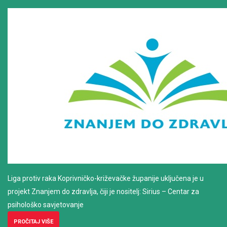
Liga protiv raka Koprivničko-križevačke županije uključena je u
projekt Znanjem do zdravlja, čiji je nositelj: Sirius – Centar za
psihološko savjetovanje
PROČITAJ VIŠE