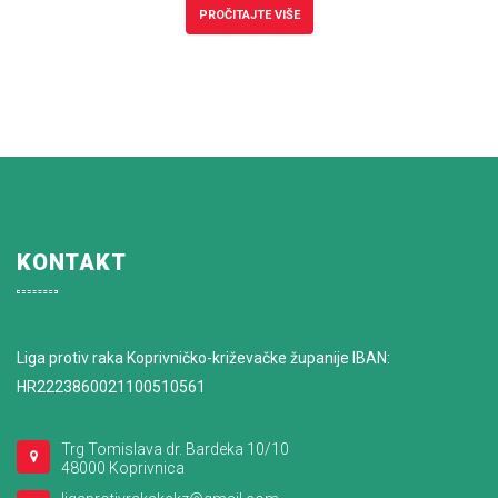
PROČITAJTE VIŠE
KONTAKT
Liga protiv raka Koprivničko-križevačke županije IBAN:
HR2223860021100510561
Trg Tomislava dr. Bardeka 10/10
48000 Koprivnica