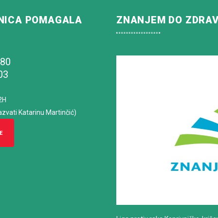
NICA POMAGALA
ZNANJEM DO ZDRA
180
03
2H
azvati Katarinu Martinčić)
E