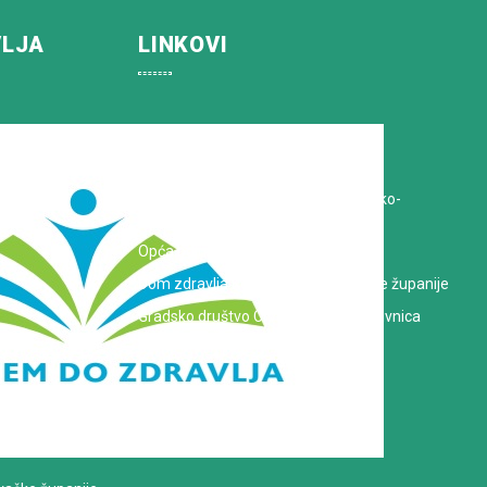
VLJA
LINKOVI
Koprivničko-križevačka županija
Hrvatska Liga protiv raka
Zavod za javno zdravstvo Koprivničko-
križevačke županije
Opća bolnica dr. Tomislav Bardek
Dom zdravlja Koprivničko-križevačke županije
Gradsko društvo Crvenog križa Koprivnica