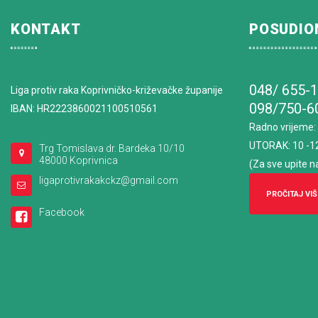
KONTAKT
POSUDIO
048/ 655-
Liga protiv raka Koprivničko-križevačke županije
098/750-6
IBAN: HR2223860021100510561
Radno vrijeme
:
UTORAK: 10 -1
Trg Tomislava dr. Bardeka 10/10
48000 Koprivnica
(Za sve upite n
ligaprotivrakakckz@gmail.com
PROČITAJ VIŠ
Facebook