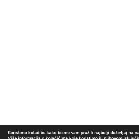
Koristimo kolačiće kako bismo vam pružili najbolji doživljaj na na
Više informacija o kolačićima koje koristimo ili njihovom isključ