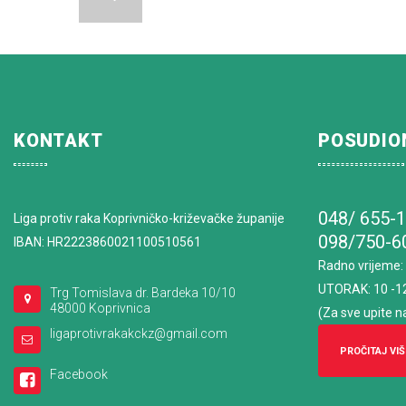
KONTAKT
POSUDIO
048/ 655-
Liga protiv raka Koprivničko-križevačke županije
098/750-6
IBAN: HR2223860021100510561
Radno vrijeme
:
UTORAK: 10 -1
Trg Tomislava dr. Bardeka 10/10
48000 Koprivnica
(Za sve upite n
ligaprotivrakakckz@gmail.com
PROČITAJ VIŠ
Facebook