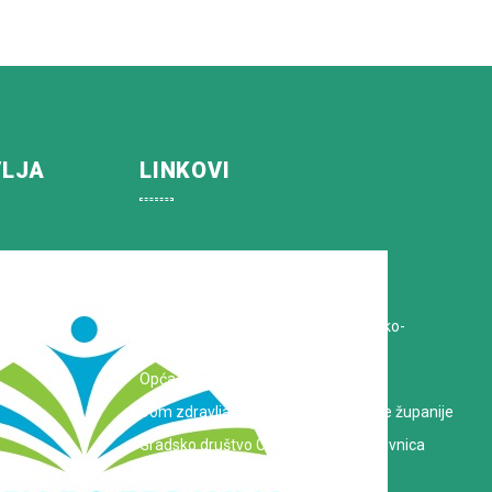
VLJA
LINKOVI
Koprivničko-križevačka županija
Hrvatska Liga protiv raka
Zavod za javno zdravstvo Koprivničko-
križevačke županije
Opća bolnica dr. Tomislav Bardek
Dom zdravlja Koprivničko-križevačke županije
Gradsko društvo Crvenog križa Koprivnica