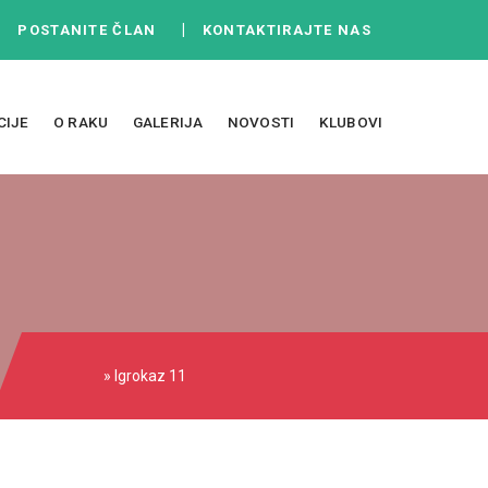
|
|
POSTANITE ČLAN
KONTAKTIRAJTE NAS
CIJE
O RAKU
GALERIJA
NOVOSTI
KLUBOVI
» Igrokaz 11