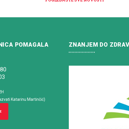
NICA POMAGALA
ZNANJEM DO ZDRA
180
03
2H
azvati Katarinu Martinčić)
E