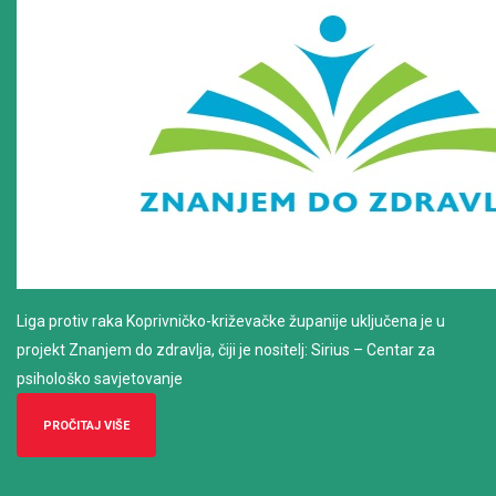
Liga protiv raka Koprivničko-križevačke županije uključena je u
projekt Znanjem do zdravlja, čiji je nositelj: Sirius – Centar za
psihološko savjetovanje
PROČITAJ VIŠE