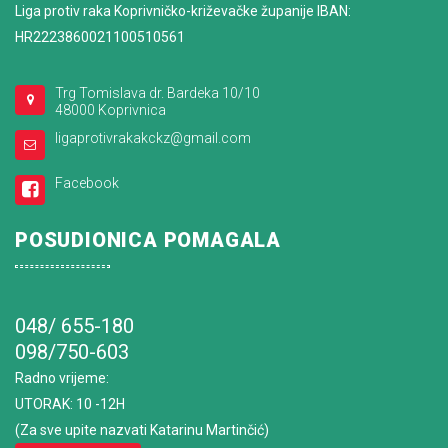
Liga protiv raka Koprivničko-križevačke županije IBAN:
HR2223860021100510561
Trg Tomislava dr. Bardeka 10/10
48000 Koprivnica
ligaprotivrakakckz@gmail.com
Facebook
POSUDIONICA POMAGALA
048/ 655-180
098/750-603
Radno vrijeme
:
UTORAK: 10 -12H
(Za sve upite nazvati Katarinu Martinčić)