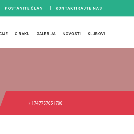
|
|
POSTANITE ČLAN
KONTAKTIRAJTE NAS
CIJE
O RAKU
GALERIJA
NOVOSTI
KLUBOVI
» 1747757651788