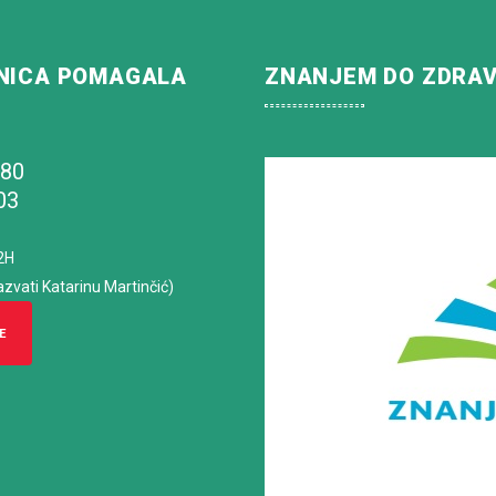
NICA POMAGALA
ZNANJEM DO ZDRA
180
03
2H
azvati Katarinu Martinčić)
E