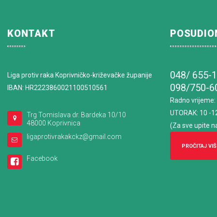
KONTAKT
POSUDIO
048/ 655-
Liga protiv raka Koprivničko-križevačke županije
098/750-6
IBAN: HR2223860021100510561
Radno vrijeme
:
UTORAK: 10 -1
Trg Tomislava dr. Bardeka 10/10
48000 Koprivnica
(Za sve upite n
ligaprotivrakakckz@gmail.com
PROČITAJ VIŠ
Facebook