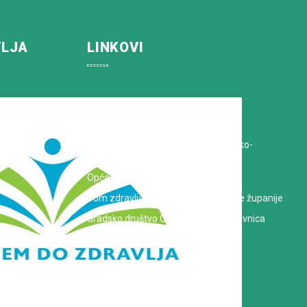
VLJA
LINKOVI
Koprivničko-križevačka županija
Hrvatska Liga protiv raka
Zavod za javno zdravstvo Koprivničko-
križevačke županije
Opća bolnica dr. Tomislav Bardek
Dom zdravlja Koprivničko-križevačke županije
Gradsko društvo Crvenog križa Koprivnica