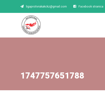
ligaprotivrakakckz@gmail.com
Facebook stranica
1747757651788