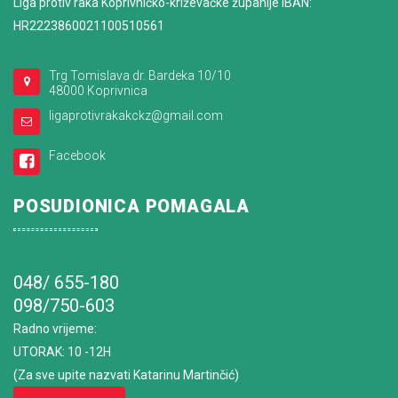
Liga protiv raka Koprivničko-križevačke županije IBAN:
HR2223860021100510561
Trg Tomislava dr. Bardeka 10/10
48000 Koprivnica
ligaprotivrakakckz@gmail.com
Facebook
POSUDIONICA POMAGALA
048/ 655-180
098/750-603
Radno vrijeme
:
UTORAK: 10 -12H
(Za sve upite nazvati Katarinu Martinčić)