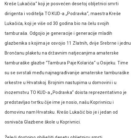
Kreše Lukačića“ koji je posvećen desetoj obljetnici smrti
dirigenta i voditelja TO KUD-a „Podravka“, maestra Kreše
Lukačića, koji je više od 30 godina bio na čelu svojih
tamburaša. Odgojio je generacije i generacije mladih
glazbenika s kojima je osvojio 11 Zlatnih, dvije Srebrne i jednu
Brončanu plaketu na državnim natjecanjima amaterske
tamburaške glazbe “Tambura Paje Kolarića“ u Osijeku. Time
su se svrstali među najnagrađivanije amaterske tamburaške
orkestre u Hrvatskoj. Brojnim nastupima u domovini i u
inozemstvu TO KUD-a „Podravka“ doista reprezentativno je
predstavljao tvrtku čije ime je nosio, našu Koprivnicu i
domovinu nam Hrvatsku. Krešo Lukačić bio je i jedan od
osnivača Glazbene škole u Koprivnici.
Želeći dostojno obilježiti desetu obljetnicu smrti