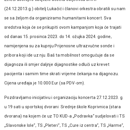
(24.12.2013.g.) obitelj Lukačić i članovi orkestra obratili su nam
se sa željom da organiziramo humanitarni koncert. Sva
sredstva koja će se prikupiti ovom kampanjom koja će trajati
od danas 15. prosinca 2023. do 14. ožujka 2024. godine,
namijenjena su za kupnju Prijenosne ultrazvučne sonde i
pribora koji ide uz nju. Baš ta mobilnost omogućuje da se
dijagnoza ili smjer daljnje dijagnostike odluči uz krevet
pacijenta i samim time skrati vrijeme čekanja na dijagnozu.
Cijena uređaja je 10.000 Eur (sa PDV-om).
Pozdravljamo inicijativu i organizaciju koncerta 27.12.2023. g.
u 19 sati u sportskoj dvorani Srednje škole Koprivnica (stara
dvorana) na kojem će uz TO KUD-a „Podravka“ sudjelovati i TS
„Slavonske lole“, TS „Pleteri“, TS „Cure iz centra“, TS „Harme“,