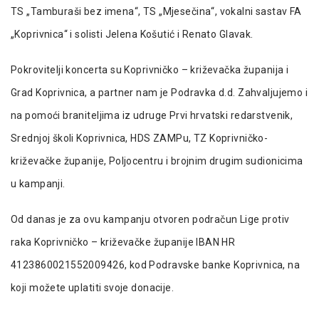
TS „Tamburaši bez imena“, TS „Mjesečina“, vokalni sastav FA
„Koprivnica“ i solisti Jelena Košutić i Renato Glavak.
Pokrovitelji koncerta su Koprivničko – križevačka županija i
Grad Koprivnica, a partner nam je Podravka d.d. Zahvaljujemo i
na pomoći braniteljima iz udruge Prvi hrvatski redarstvenik,
Srednjoj školi Koprivnica, HDS ZAMPu, TZ Koprivničko-
križevačke županije, Poljocentru i brojnim drugim sudionicima
u kampanji.
Od danas je za ovu kampanju otvoren podračun Lige protiv
raka Koprivničko – križevačke županije IBAN HR
4123860021552009426, kod Podravske banke Koprivnica, na
koji možete uplatiti svoje donacije.