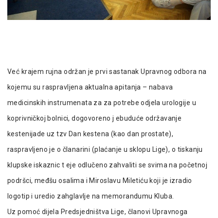
Već krajem rujna održan je prvi sastanak Upravnog odbora na
kojemu su raspravljena aktualna apitanja – nabava
medicinskih instrumenata za za potrebe odjela urologije u
koprivničkoj bolnici, dogovoreno j ebuduće održavanje
kestenijade uz tzv Dan kestena (kao dan prostate),
raspravljeno je o članarini (plaćanje u sklopu Lige), o tiskanju
klupske iskaznic t eje odlučeno zahvaliti se svima na početnoj
podršci, međšu osalima i Miroslavu Miletiću koji je izradio
logotip i uredio zahglavlje na memorandumu Kluba.
Uz pomoć dijela Predsjedništva Lige, članovi Upravnoga