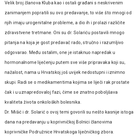
Velik broj članova Kluba kao i ostali građani s neskrivenim
zanimanjem popratili su ovo predavanje, to više što mnogi od
njih imaju urogenitalne probleme, a dio ih i prolazi različite
zdravstvene tretmane. Oni su dr. Solariću postavili mnogo
pitanja na koja je gost predavač rado, stručno i razumljivo
odgovarao. Među ostalim, one je istaknuo napredak u
hormonalnome liječenju putem sve više pripravaka koji su,
nažalost, nama u Hrvatskoj još uvijek nedostupni i iznimno
skupi. Radi se o medikamentima kojima se liječi rak prostate
čak i u uznapredovaloj fazi, čime se znatno poboljšava
kvaliteta života onkoloških bolesnika.
Dr. Mišić i dr. Solarić o ovoj temi govorili su nešto kasnije istoga
dana na predavanju u koprivničkoj Bolnici članovima
koprivničke Podružnice Hrvatskoga liječničkog zbora.