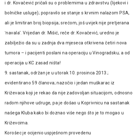
i dr. Kovačević pričali su o problemima u zdravstvu (lijekovi i
bolničke usluge); popravilo se stanje s krvnim nalazom PSA,
ali je limitiran broj biopsija; srećom, još uvijek nije pretjerana
‛navala’. Vrijedan dr. Mišić, reče dr. Kovačević, uredno je
zabilježio da su u zadnja dva mjeseca otkrivena četiri nova
tumora – i pacijenti poslani na operaciju u Vinogradsku; a od
operacija u KC zasad ništa!
9. sastanak, održan je u utorak 10. prosinca 2013.;
evidentirano 59 članova; nazočio i jedan muškarac iz
Križevaca koji je rekao da nije zadovoljan situacijom, odnosno
radom njihove udruge, pa je došao u Koprivnicu na sastanak
našega Kluba kako bi doznao više nego što je to mogao u
Križevcima.
Korošec je ocijenio uspješnom provedenu