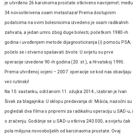
je utvrđeno 26 karcinoma prostate otkriveno navrijeme!; među
34 novootkrivena osam metastaza! Prema dostupnim
podatcima na ovim bolesnicima izvedeno je osam radikalnih
zahvata, a jedan umro zbog duge bolesti; početkom 1980-ih
godina i uvođenjem metode dijagnosticiranja (i) pomoću PSA,
počelo se i stvarno spašavati živote. U svijetu su prve
operacije izvedene 90-ih godina (20. st.), a Hrvatskoj 1995.
Prema utvrđenoj ocjeni – 2007. operacije se kod nas obavljaju
već rutinski!
Na 10. sastanku, održanom 11. ožujka 2014., izabran je Ivan
Šivak za blagajnika. U sklopu predavanja dr. Mišića, nazočni su
pogledali dva filma o pripremi za radikalnu operaciju u SAD-u, i
o zračenju. Godišnje se u SAD-u otkriva 240.000, a svijetu čak
pola milijuna novooboljelih od karcinaoma prostate. Ovaj