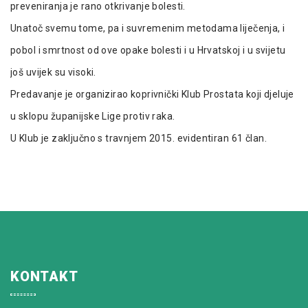
preveniranja je rano otkrivanje bolesti.
Unatoč svemu tome, pa i suvremenim metodama liječenja, i
pobol i smrtnost od ove opake bolesti i u Hrvatskoj i u svijetu
još uvijek su visoki.
Predavanje je organizirao koprivnički Klub Prostata koji djeluje
u sklopu županijske Lige protiv raka.
U Klub je zaključno s travnjem 2015. evidentiran 61 član.
KONTAKT