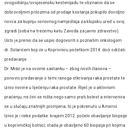
ovogodišnju/ovojesensku kestenijadu te obznanio da se
dobrovoljnim prilozima od prodaje kostanja prikupilo dovoljno
novca za kupnju osnovnog namještaja za klupsku ured u ovoj
zgradi (soba na trećemu katu Zavoda za javno zdravstvo).
Usto je prenio da se uspio dogovoriti s poznatim onkologom
dr. Solarićem koji će u Koprivnicu početkom 2014. doći održati
predavanje.
Dr. Mišić je na ovome sastanku – zbog novih članova –
ponovio predavanje o temi ranoga otkrivanja raka prostate te
iznio novine u liječenju raka prostate. Riječ je o aktivnom
praćenju; ne čini se ništa nego samo prati bolest a intervenira
se u slučaju znatnijih promjena; to je pokrenuto u Americi.
Iznio je i neke podatke: krajem 2012. počelo obavljanje biopsije
u koprivničkoj bolnici; otada je obavljeno 60 biopsija pri kojima