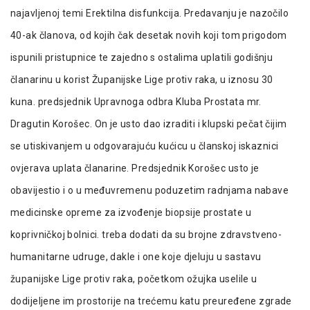
najavljenoj temi Erektilna disfunkcija. Predavanju je nazočilo
40-ak članova, od kojih čak desetak novih koji tom prigodom
ispunili pristupnice te zajedno s ostalima uplatili godišnju
članarinu u korist Županijske Lige protiv raka, u iznosu 30
kuna. predsjednik Upravnoga odbra Kluba Prostata mr.
Dragutin Korošec. On je usto dao izraditi i klupski pečat čijim
se utiskivanjem u odgovarajuću kućicu u članskoj iskaznici
ovjerava uplata članarine. Predsjednik Korošec usto je
obavijestio i o u međuvremenu poduzetim radnjama nabave
medicinske opreme za izvođenje biopsije prostate u
koprivničkoj bolnici. treba dodati da su brojne zdravstveno-
humanitarne udruge, dakle i one koje djeluju u sastavu
županijske Lige protiv raka, početkom ožujka uselile u
dodijeljene im prostorije na trećemu katu preuređene zgrade