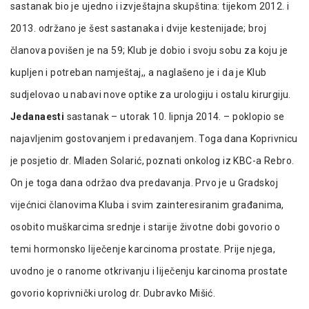
sastanak bio je ujedno i izvještajna skupština: tijekom 2012. i
2013. održano je šest sastanaka i dvije kestenijade; broj
članova povišen je na 59; Klub je dobio i svoju sobu za koju je
kupljen i potreban namještaj,, a naglašeno je i da je Klub
sudjelovao u nabavi nove optike za urologiju i ostalu kirurgiju.
Jedanaesti
sastanak – utorak 10. lipnja 2014. – poklopio se
najavljenim gostovanjem i predavanjem. Toga dana Koprivnicu
je posjetio dr. Mladen Solarić, poznati onkolog iz KBC-a Rebro.
On je toga dana održao dva predavanja. Prvo je u Gradskoj
vijećnici članovima Kluba i svim zainteresiranim građanima,
osobito muškarcima srednje i starije životne dobi govorio o
temi hormonsko liječenje karcinoma prostate. Prije njega,
uvodno je o ranome otkrivanju i liječenju karcinoma prostate
govorio koprivnički urolog dr. Dubravko Mišić.