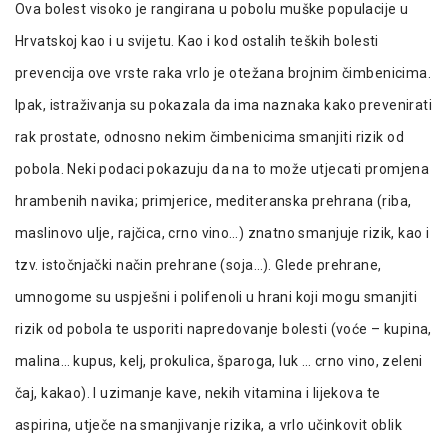
Ova bolest visoko je rangirana u pobolu muške populacije u
Hrvatskoj kao i u svijetu. Kao i kod ostalih teških bolesti
prevencija ove vrste raka vrlo je otežana brojnim čimbenicima.
Ipak, istraživanja su pokazala da ima naznaka kako prevenirati
rak prostate, odnosno nekim čimbenicima smanjiti rizik od
pobola. Neki podaci pokazuju da na to može utjecati promjena
hrambenih navika; primjerice, mediteranska prehrana (riba,
maslinovo ulje, rajčica, crno vino…) znatno smanjuje rizik, kao i
tzv. istočnjački način prehrane (soja…). Glede prehrane,
umnogome su uspješni i polifenoli u hrani koji mogu smanjiti
rizik od pobola te usporiti napredovanje bolesti (voće – kupina,
malina… kupus, kelj, prokulica, šparoga, luk … crno vino, zeleni
čaj, kakao). I uzimanje kave, nekih vitamina i lijekova te
aspirina, utječe na smanjivanje rizika, a vrlo učinkovit oblik