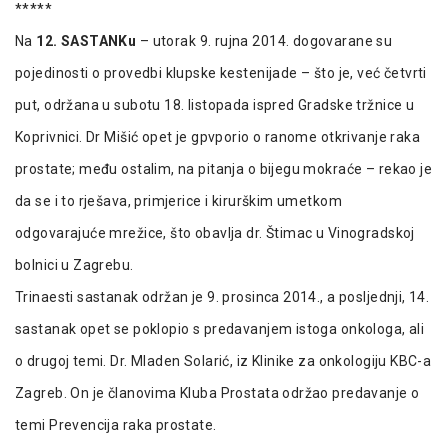
*****
Na
12. SASTANKu
– utorak 9. rujna 2014. dogovarane su
pojedinosti o provedbi klupske kestenijade – što je, već četvrti
put, održana u subotu 18. listopada ispred Gradske tržnice u
Koprivnici. Dr Mišić opet je gpvporio o ranome otkrivanje raka
prostate; među ostalim, na pitanja o bijegu mokraće – rekao je
da se i to rješava, primjerice i kirurškim umetkom
odgovarajuće mrežice, što obavlja dr. Štimac u Vinogradskoj
bolnici u Zagrebu.
Trinaesti sastanak održan je 9. prosinca 2014., a posljednji, 14.
sastanak opet se poklopio s predavanjem istoga onkologa, ali
o drugoj temi. Dr. Mladen Solarić, iz Klinike za onkologiju KBC-a
Zagreb. On je članovima Kluba Prostata održao predavanje o
temi Prevencija raka prostate.