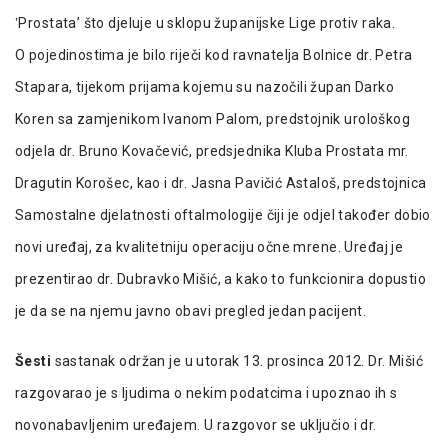
‛Prostata’ što djeluje u sklopu županijske Lige protiv raka.
O pojedinostima je bilo riječi kod ravnatelja Bolnice dr. Petra
Stapara, tijekom prijama kojemu su nazočili župan Darko
Koren sa zamjenikom Ivanom Palom, predstojnik urološkog
odjela dr. Bruno Kovačević, predsjednika Kluba Prostata mr.
Dragutin Korošec, kao i dr. Jasna Pavičić Astaloš, predstojnica
Samostalne djelatnosti oftalmologije čiji je odjel također dobio
novi uređaj, za kvalitetniju operaciju očne mrene. Uređaj je
prezentirao dr. Dubravko Mišić, a kako to funkcionira dopustio
je da se na njemu javno obavi pregled jedan pacijent.
Šesti
sastanak održan je u utorak 13. prosinca 2012. Dr. Mišić
razgovarao je s ljudima o nekim podatcima i upoznao ih s
novonabavljenim uređajem. U razgovor se uključio i dr.