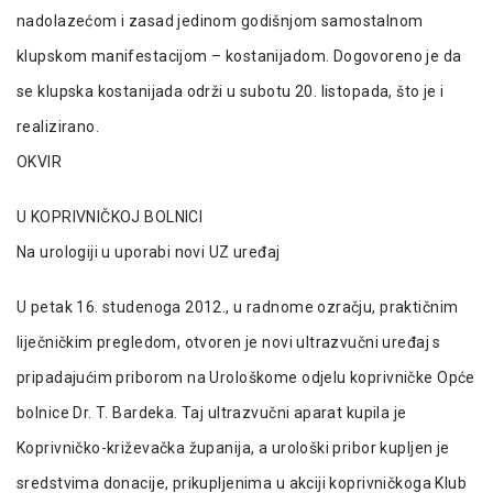
nadolazećom i zasad jedinom godišnjom samostalnom
klupskom manifestacijom – kostanijadom. Dogovoreno je da
se klupska kostanijada održi u subotu 20. listopada, što je i
realizirano.
OKVIR
U KOPRIVNIČKOJ BOLNICI
Na urologiji u uporabi novi UZ uređaj
U petak 16. studenoga 2012., u radnome ozračju, praktičnim
liječničkim pregledom, otvoren je novi ultrazvučni uređaj s
pripadajućim priborom na Urološkome odjelu koprivničke Opće
bolnice Dr. T. Bardeka. Taj ultrazvučni aparat kupila je
Koprivničko-križevačka županija, a urološki pribor kupljen je
sredstvima donacije, prikupljenima u akciji koprivničkoga Klub