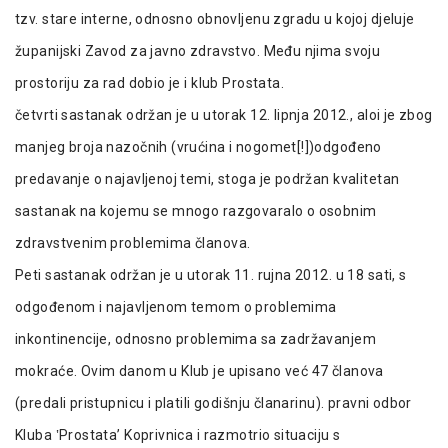
tzv. stare interne, odnosno obnovljenu zgradu u kojoj djeluje
županijski Zavod za javno zdravstvo. Među njima svoju
prostoriju za rad dobio je i klub Prostata.
četvrti sastanak održan je u utorak 12. lipnja 2012., aloi je zbog
manjeg broja nazočnih (vrućina i nogomet[!])odgođeno
predavanje o najavljenoj temi, stoga je podržan kvalitetan
sastanak na kojemu se mnogo razgovaralo o osobnim
zdravstvenim problemima članova.
Peti sastanak održan je u utorak 11. rujna 2012. u 18 sati, s
odgođenom i najavljenom temom o problemima
inkontinencije, odnosno problemima sa zadržavanjem
mokraće. Ovim danom u Klub je upisano već 47 članova
(predali pristupnicu i platili godišnju članarinu). pravni odbor
Kluba ‛Prostata’ Koprivnica i razmotrio situaciju s