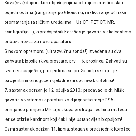
Kovačević dopunskim objašnjenjima o brojnim medicinskim
pojedinostima (rangiranje po Gleasonu, razlikovanje učinaka
promatranja različitim uređajima – Uz CT; PET CT, MR,
scintigrafija… ), a predsjednik Korošec je govorio o okolnostima
pribave novca za novu aparaturu.
S novom opremom, (ultrazvučna sonda!) izvedena su dva
zahvata biopsije tkiva prostate; prvi – 6. prosinca. Zahvati su
izvedeni uspješno, pacijentima se pruža bolja skrb jer je
pacijentima omogućen cjelodnevni oporavak u Bolnici!
7. sastanak održan je 12. ožujka 2013.; predavao je dr. Mišić,
govorio o vrstama i aparaturi za dijagnosticiranje PSA;
primjerice primjena MR-a je skupa pretraga i odlična metoda
jer se otkrije karcinom koji čak i nije ustanovljen biopsijom!
Osmi sastanak održan 11. lipnja; stoga su predsjednik Korošec