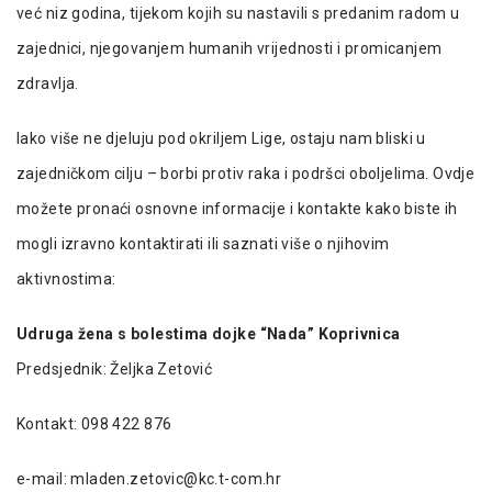
već niz godina, tijekom kojih su nastavili s predanim radom u
zajednici, njegovanjem humanih vrijednosti i promicanjem
zdravlja.
Iako više ne djeluju pod okriljem Lige, ostaju nam bliski u
zajedničkom cilju – borbi protiv raka i podršci oboljelima. Ovdje
možete pronaći osnovne informacije i kontakte kako biste ih
mogli izravno kontaktirati ili saznati više o njihovim
aktivnostima:
Udruga žena s bolestima dojke “Nada” Koprivnica
Predsjednik: Željka Zetović
Kontakt: 098 422 876
e-mail: mladen.zetovic@kc.t-com.hr