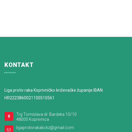
KONTAKT
Liga protiv raka Koprivničko-križevačke županije IBAN:
HR2223860021100510561
Trg Tomislava dr. Bardeka 10/10
48000 Koprivnica
ligaprotivrakakckz@gmail.com