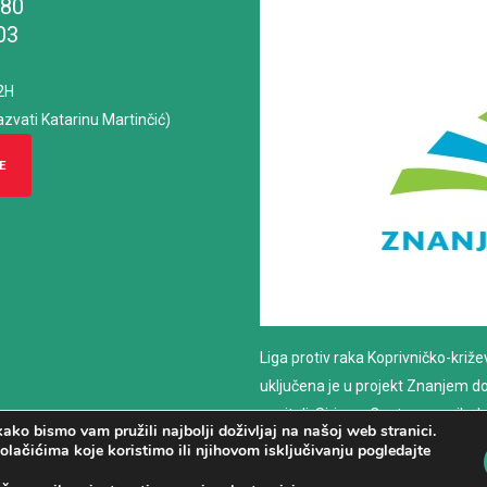
180
03
2H
azvati Katarinu Martinčić)
E
Liga protiv raka Koprivničko-križ
uključena je u projekt Znanjem do z
nositelj: Sirius – Centar za psiho
ako bismo vam pružili najbolji doživljaj na našoj web stranici.
savjetovanje
olačićima koje koristimo ili njihovom isključivanju pogledajte