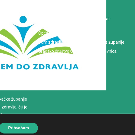
Koprivničko-križevačka županija
Hrvatska Liga protiv raka
Zavod za javno zdravstvo Koprivničko-
križevačke županije
Opća bolnica dr. Tomislav Bardek
Dom zdravlja Koprivničko-križevačke županije
Gradsko društvo Crvenog križa Koprivnica
evačke županije
dravlja, čiji je
loško
Prihvaćam