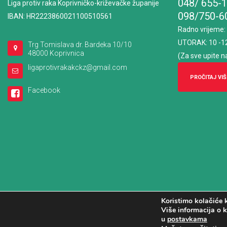
048/ 655-
Liga protiv raka Koprivničko-križevačke županije
098/750-6
IBAN: HR2223860021100510561
Radno vrijeme
:
UTORAK: 10 -1
Trg Tomislava dr. Bardeka 10/10
48000 Koprivnica
(Za sve upite n
ligaprotivrakakckz@gmail.com
PROČITAJ VIŠ
Facebook
Koristimo kolačiće k
Više informacija o k
u
postavkama