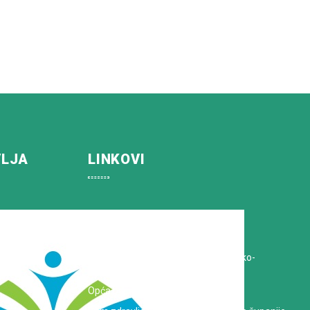
VLJA
LINKOVI
Koprivničko-križevačka županija
Hrvatska Liga protiv raka
Zavod za javno zdravstvo Koprivničko-
križevačke županije
Opća bolnica dr. Tomislav Bardek