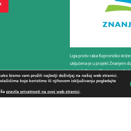
E
Liga protiv raka Koprivničko-križ
uključena je u projekt Znanjem do z
nositelj: Sirius – Centar za psiho
ako bismo vam pružili najbolji doživljaj na našoj web stranici.
savjetovanje
olačićima koje koristimo ili njihovom isključivanju pogledajte
aša
.
pravila privatnosti na ovoj web stranici
PROČITAJ VIŠE