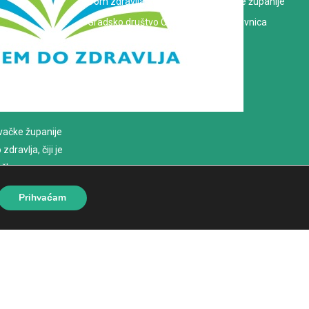
Dom zdravlja Koprivničko-križevačke županije
Gradsko društvo Crvenog križa Koprivnica
evačke županije
dravlja, čiji je
loško
Prihvaćam