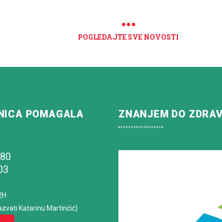
POGLEDAJTE SVE NOVOSTI
NICA POMAGALA
ZNANJEM DO ZDRA
180
03
2H
azvati Katarinu Martinčić)