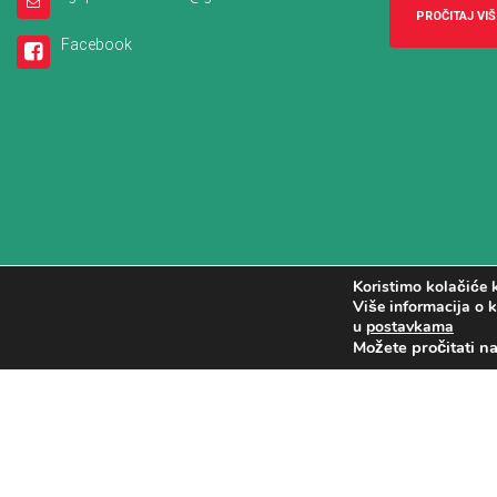
PROČITAJ VIŠ
Facebook
Koristimo kolačiće k
Više informacija o k
u
postavkama
Možete pročitati n