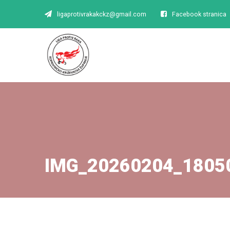
ligaprotivrakakckz@gmail.com
Facebook stranica
IMG_20260204_1805