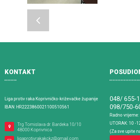
KONTAKT
POSUDIO
048/ 655-
Liga protiv raka Koprivničko-križevačke županije
098/750-6
IBAN: HR2223860021100510561
Radno vrijeme
:
UTORAK: 10 -1
Trg Tomislava dr. Bardeka 10/10
48000 Koprivnica
(Za sve upite n
ligaprotivrakakckz@gmail.com