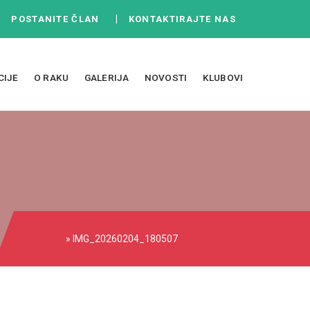
|
|
POSTANITE ČLAN
KONTAKTIRAJTE NAS
CIJE
O RAKU
GALERIJA
NOVOSTI
KLUBOVI
» IMG_20260204_180507