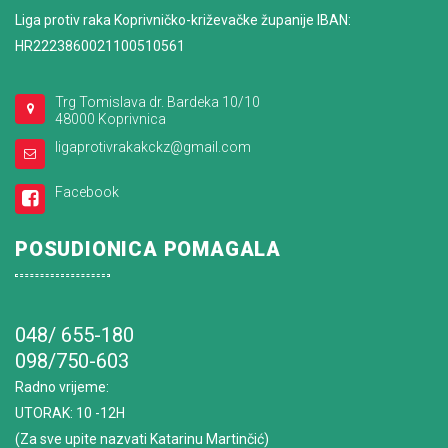
Liga protiv raka Koprivničko-križevačke županije IBAN:
HR2223860021100510561
Trg Tomislava dr. Bardeka 10/10
48000 Koprivnica
ligaprotivrakakckz@gmail.com
Facebook
POSUDIONICA POMAGALA
048/ 655-180
098/750-603
Radno vrijeme
:
UTORAK: 10 -12H
(Za sve upite nazvati Katarinu Martinčić)