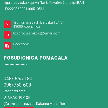
Liga protiv raka Koprivničko-križevačke županije IBAN:
HR2223860021100510561
Trg Tomislava dr. Bardeka 10/10
48000 Koprivnica
ligaprotivrakakckz@gmail.com
Facebook
POSUDIONICA POMAGALA
048/ 655-180
098/750-603
Radno vrijeme
:
UTORAK: 10 -12H
(Za sve upite nazvati Katarinu Martinčić)