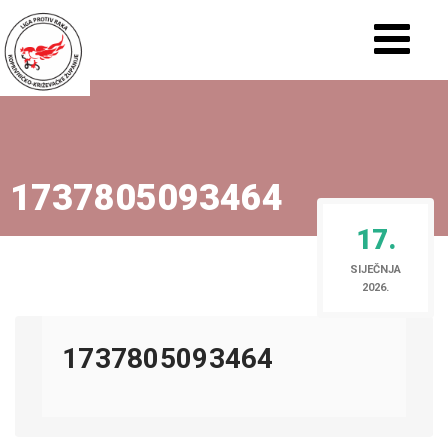
1737805093464
17.
SIJEČNJA
2026.
1737805093464