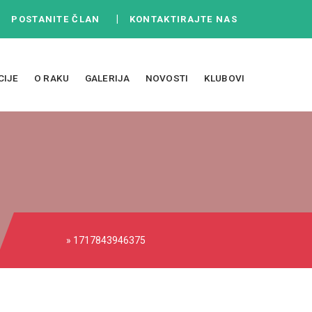
|
|
POSTANITE ČLAN
KONTAKTIRAJTE NAS
CIJE
O RAKU
GALERIJA
NOVOSTI
KLUBOVI
» 1717843946375