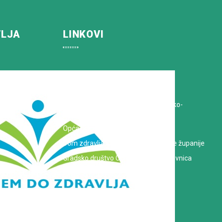
VLJA
LINKOVI
Koprivničko-križevačka županija
Hrvatska Liga protiv raka
Zavod za javno zdravstvo Koprivničko-
križevačke županije
Opća bolnica dr. Tomislav Bardek
Dom zdravlja Koprivničko-križevačke županije
Gradsko društvo Crvenog križa Koprivnica