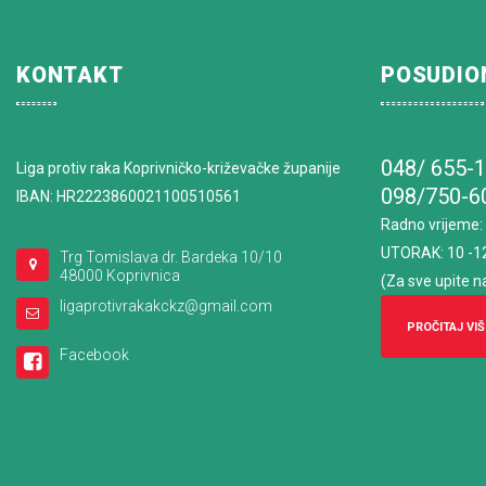
KONTAKT
POSUDIO
048/ 655-
Liga protiv raka Koprivničko-križevačke županije
098/750-6
IBAN: HR2223860021100510561
Radno vrijeme
:
UTORAK: 10 -1
Trg Tomislava dr. Bardeka 10/10
48000 Koprivnica
(Za sve upite n
ligaprotivrakakckz@gmail.com
PROČITAJ VIŠ
Facebook