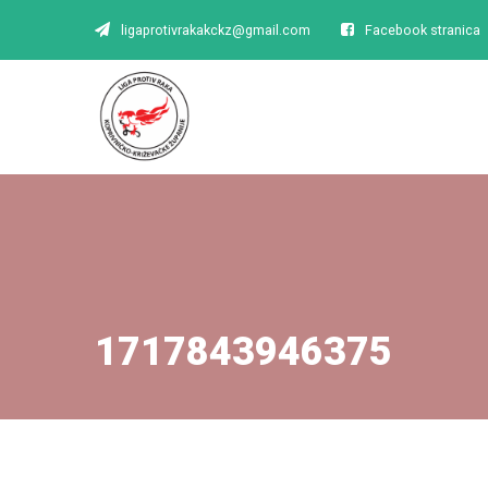
ligaprotivrakakckz@gmail.com
Facebook stranica
1717843946375