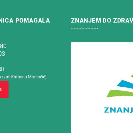
NICA POMAGALA
ZNANJEM DO ZDRA
180
03
2H
azvati Katarinu Martinčić)
E