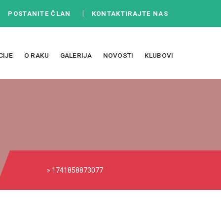
|
|
POSTANITE ČLAN
KONTAKTIRAJTE NAS
CIJE
O RAKU
GALERIJA
NOVOSTI
KLUBOVI
» 1741858873077