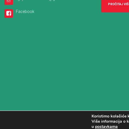
PROČITAJ VIŠ
Facebook
Koristimo kolačiće k
Više informacija o k
u
postavkama