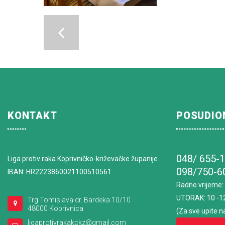
KONTAKT
POSUDIO
048/ 655-
Liga protiv raka Koprivničko-križevačke županije
098/750-6
IBAN: HR2223860021100510561
Radno vrijeme
:
UTORAK: 10 -1
Trg Tomislava dr. Bardeka 10/10
48000 Koprivnica
(Za sve upite n
ligaprotivrakakckz@gmail.com