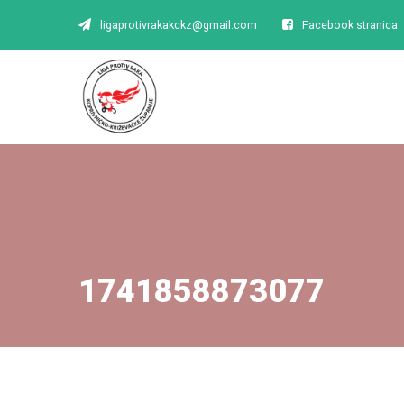
ligaprotivrakakckz@gmail.com
Facebook stranica
1741858873077