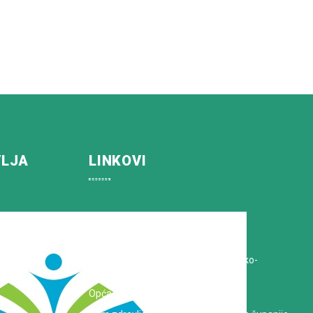
VLJA
LINKOVI
Koprivničko-križevačka županija
Hrvatska Liga protiv raka
Zavod za javno zdravstvo Koprivničko-
križevačke županije
Opća bolnica dr. Tomislav Bardek