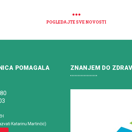
POGLEDAJTE SVE NOVOSTI
NICA POMAGALA
ZNANJEM DO ZDRA
180
03
2H
azvati Katarinu Martinčić)