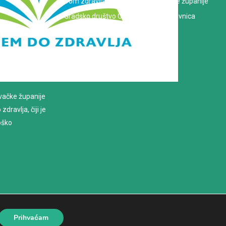
Dom zdravlja Koprivničko-križevačke županije
Gradsko društvo Crvenog križa Koprivnica
evačke županije
dravlja, čiji je
loško
Prihvaćam