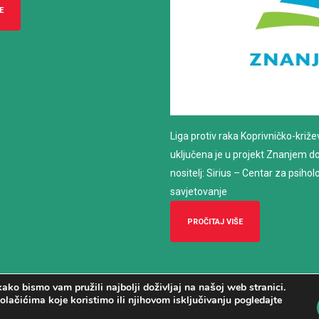
E
Liga protiv raka Koprivničko-križ
uključena je u projekt Znanjem do z
nositelj: Sirius – Centar za psiho
savjetovanje
PROČITAJ VIŠE
ako bismo vam pružili najbolji doživljaj na našoj web stranici.
olačićima koje koristimo ili njihovom isključivanju pogledajte