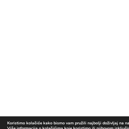
Koristimo kolačiće kako bismo vam pružili najbolji doživljaj na na
Više informacija o kolačićima koje koristimo ili njihovom isključ