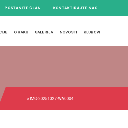
|
|
POSTANITE ČLAN
KONTAKTIRAJTE NAS
CIJE
O RAKU
GALERIJA
NOVOSTI
KLUBOVI
» IMG-20251027-WA0004