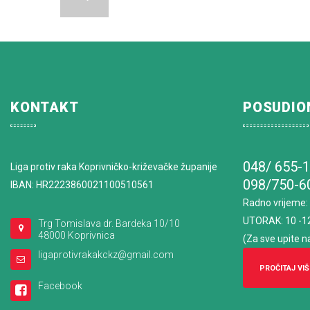
KONTAKT
POSUDIO
048/ 655-
Liga protiv raka Koprivničko-križevačke županije
098/750-6
IBAN: HR2223860021100510561
Radno vrijeme
:
UTORAK: 10 -1
Trg Tomislava dr. Bardeka 10/10
48000 Koprivnica
(Za sve upite n
ligaprotivrakakckz@gmail.com
PROČITAJ VIŠ
Facebook