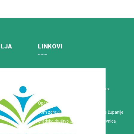
VLJA
LINKOVI
Koprivničko-križevačka županija
Hrvatska Liga protiv raka
Zavod za javno zdravstvo Koprivničko-
križevačke županije
Opća bolnica dr. Tomislav Bardek
Dom zdravlja Koprivničko-križevačke županije
Gradsko društvo Crvenog križa Koprivnica