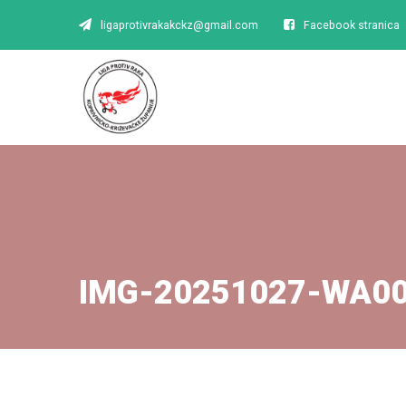
ligaprotivrakakckz@gmail.com
Facebook stranica
IMG-20251027-WA0