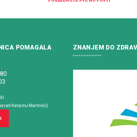
NICA POMAGALA
ZNANJEM DO ZDRA
180
03
2H
azvati Katarinu Martinčić)
E