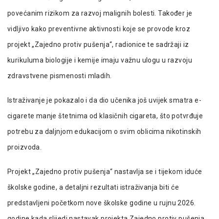
povećanim rizikom za razvoj malignih bolesti. Također je
vidljivo kako preventivne aktivnosti koje se provode kroz
projekt „Zajedno protiv pušenja“, radionice te sadržaji iz
kurikuluma biologije i kemije imaju važnu ulogu u razvoju
zdravstvene pismenosti mladih.
Istraživanje je pokazalo i da dio učenika još uvijek smatra e-
cigarete manje štetnima od klasičnih cigareta, što potvrđuje
potrebu za daljnjom edukacijom o svim oblicima nikotinskih
proizvoda.
Projekt „Zajedno protiv pušenja“ nastavlja se i tijekom iduće
školske godine, a detaljni rezultati istraživanja biti će
predstavljeni početkom nove školske godine u rujnu 2026.
godine kada slijedi nastavak projekta Zajedno protiv pušenja.