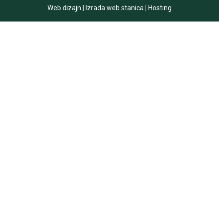
Web dizajn
|
Izrada web stanica
|
Hosting