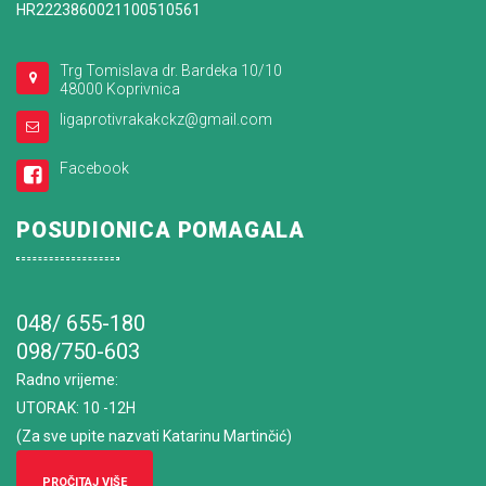
HR2223860021100510561
Trg Tomislava dr. Bardeka 10/10
48000 Koprivnica
ligaprotivrakakckz@gmail.com
Facebook
POSUDIONICA POMAGALA
048/ 655-180
098/750-603
Radno vrijeme
:
UTORAK: 10 -12H
(Za sve upite nazvati Katarinu Martinčić)
PROČITAJ VIŠE