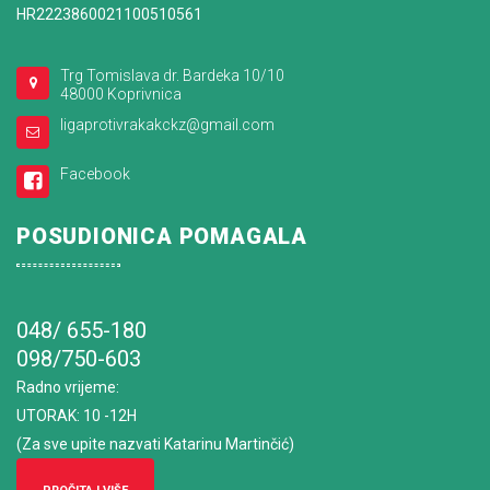
HR2223860021100510561
Trg Tomislava dr. Bardeka 10/10
48000 Koprivnica
ligaprotivrakakckz@gmail.com
Facebook
POSUDIONICA POMAGALA
048/ 655-180
098/750-603
Radno vrijeme
:
UTORAK: 10 -12H
(Za sve upite nazvati Katarinu Martinčić)