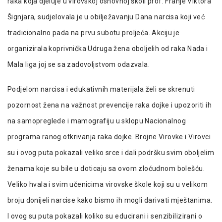
raka koja djeluje u virovskoj osnovnoj školi prof. Franje Viktora
Šignjara, sudjelovala je u obilježavanju Dana narcisa koji već
tradicionalno pada na prvu subotu proljeća. Akciju je
organizirala koprivnička Udruga žena oboljelih od raka Nada i
Mala liga joj se sa zadovoljstvom odazvala.
Podjelom narcisa i edukativnih materijala želi se skrenuti
pozornost žena na važnost prevencije raka dojke i upozoriti ih
na samopreglede i mamografiju u sklopu Nacionalnog
programa ranog otkrivanja raka dojke. Brojne Virovke i Virovci
su i ovog puta pokazali veliko srce i dali podršku svim oboljelim
ženama koje su bile u doticaju sa ovom zloćudnom bolešću.
Veliko hvala i svim učenicima virovske škole koji su u velikom
broju donijeli narcise kako bismo ih mogli darivati mještanima.
I ovog su puta pokazali koliko su educirani i senzibilizirani o