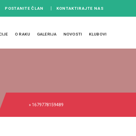
|
|
POSTANITE ČLAN
KONTAKTIRAJTE NAS
CIJE
O RAKU
GALERIJA
NOVOSTI
KLUBOVI
» 1679778159489