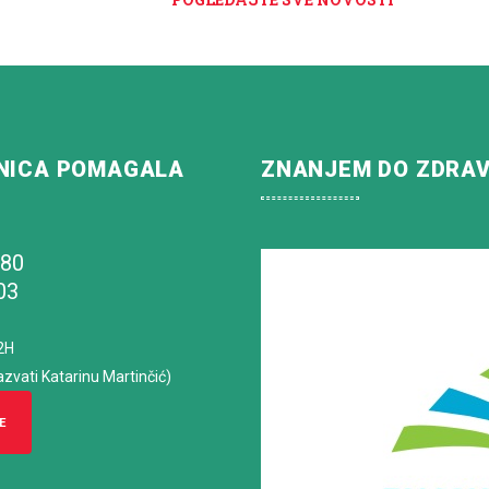
NICA POMAGALA
ZNANJEM DO ZDRA
180
03
2H
azvati Katarinu Martinčić)
E