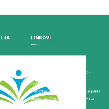
VLJA
LINKOVI
Koprivničko-križevačka županija
Hrvatska Liga protiv raka
Zavod za javno zdravstvo Koprivničko-
križevačke županije
Opća bolnica dr. Tomislav Bardek
Dom zdravlja Koprivničko-križevačke županije
Gradsko društvo Crvenog križa Koprivnica