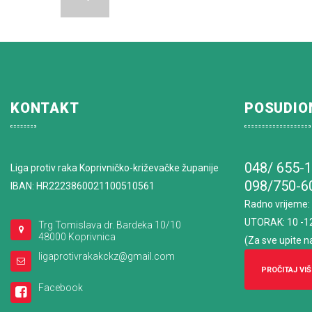
KONTAKT
POSUDIO
048/ 655-
Liga protiv raka Koprivničko-križevačke županije
098/750-6
IBAN: HR2223860021100510561
Radno vrijeme
:
UTORAK: 10 -1
Trg Tomislava dr. Bardeka 10/10
48000 Koprivnica
(Za sve upite n
ligaprotivrakakckz@gmail.com
PROČITAJ VIŠ
Facebook