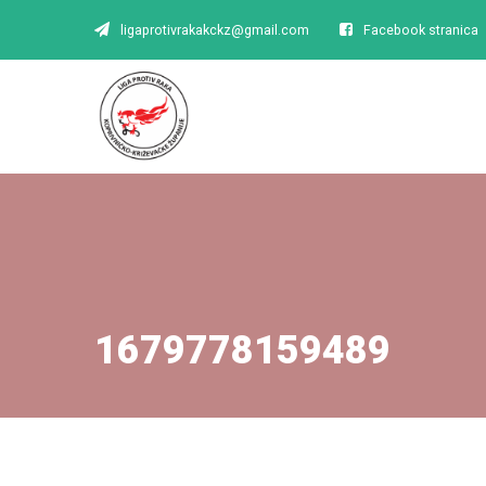
ligaprotivrakakckz@gmail.com
Facebook stranica
1679778159489