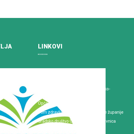
VLJA
LINKOVI
Koprivničko-križevačka županija
Hrvatska Liga protiv raka
Zavod za javno zdravstvo Koprivničko-
križevačke županije
Opća bolnica dr. Tomislav Bardek
Dom zdravlja Koprivničko-križevačke županije
Gradsko društvo Crvenog križa Koprivnica