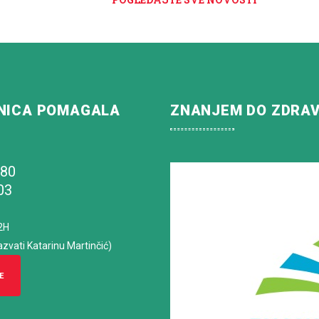
NICA POMAGALA
ZNANJEM DO ZDRA
180
03
2H
azvati Katarinu Martinčić)
E