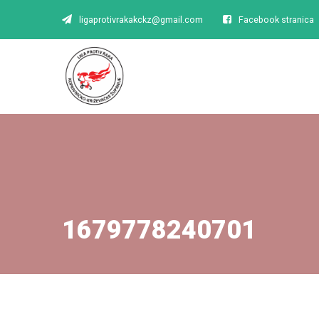
ligaprotivrakakckz@gmail.com
Facebook stranica
1679778240701