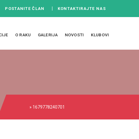
|
|
POSTANITE ČLAN
KONTAKTIRAJTE NAS
CIJE
O RAKU
GALERIJA
NOVOSTI
KLUBOVI
» 1679778240701