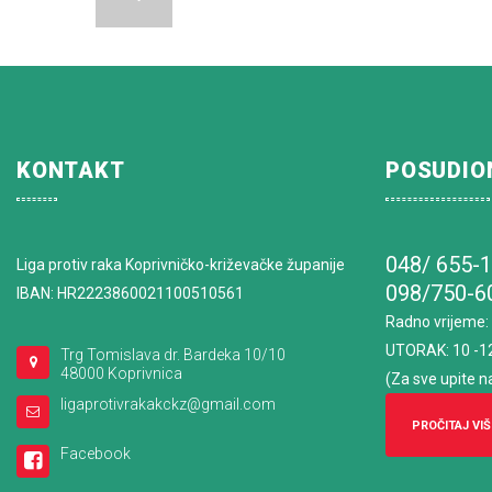
KONTAKT
POSUDIO
048/ 655-
Liga protiv raka Koprivničko-križevačke županije
098/750-6
IBAN: HR2223860021100510561
Radno vrijeme
:
UTORAK: 10 -1
Trg Tomislava dr. Bardeka 10/10
48000 Koprivnica
(Za sve upite n
ligaprotivrakakckz@gmail.com
PROČITAJ VIŠ
Facebook