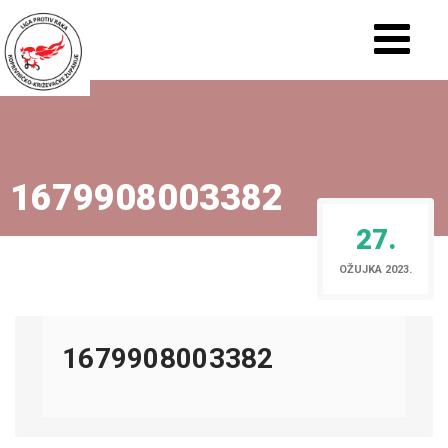
1679908003382
27.
OŽUJKA 2023.
1679908003382