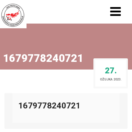
1679778240721
27.
OŽUJKA 2023.
1679778240721