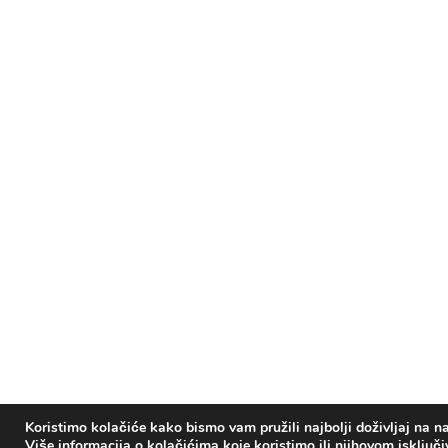
Koristimo kolačiće kako bismo vam pružili najbolji doživljaj na na
Više informacija o kolačićima koje koristimo ili njihovom isključ