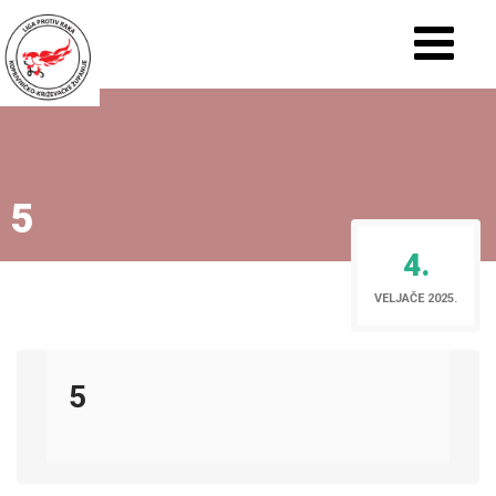
5
4.
VELJAČE 2025.
5