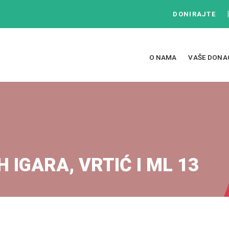
DONIRAJTE
O NAMA
VAŠE DONA
 IGARA, VRTIĆ I ML 13