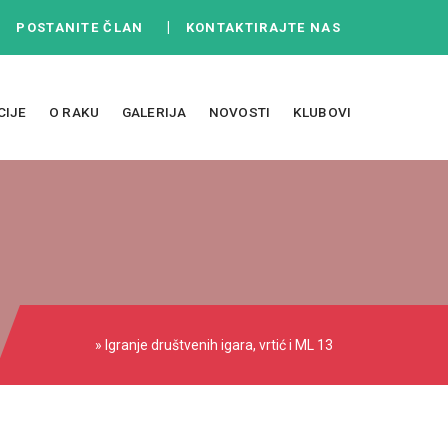
|
|
POSTANITE ČLAN
KONTAKTIRAJTE NAS
CIJE
O RAKU
GALERIJA
NOVOSTI
KLUBOVI
» Igranje društvenih igara, vrtić i ML 13