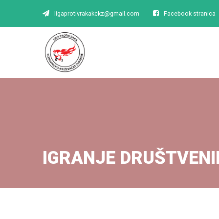
ligaprotivrakakckz@gmail.com
Facebook stranica
IGRANJE DRUŠTVENIH