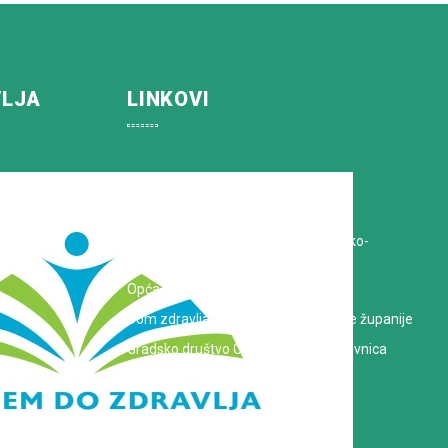
VLJA
LINKOVI
Koprivničko-križevačka županija
Hrvatska Liga protiv raka
Zavod za javno zdravstvo Koprivničko-
križevačke županije
Opća bolnica dr. Tomislav Bardek
Dom zdravlja Koprivničko-križevačke županije
Gradsko društvo Crvenog križa Koprivnica