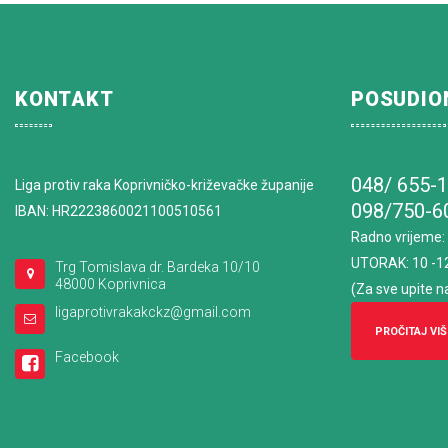
KONTAKT
POSUDIO
048/ 655-
Liga protiv raka Koprivničko-križevačke županije
098/750-6
IBAN: HR2223860021100510561
Radno vrijeme
:
UTORAK: 10 -1
Trg Tomislava dr. Bardeka 10/10
48000 Koprivnica
(Za sve upite n
ligaprotivrakakckz@gmail.com
PROČITAJ VIŠ
Facebook