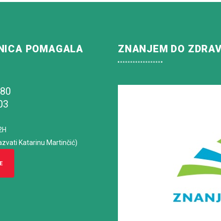
NICA POMAGALA
ZNANJEM DO ZDRA
180
03
2H
azvati Katarinu Martinčić)
E