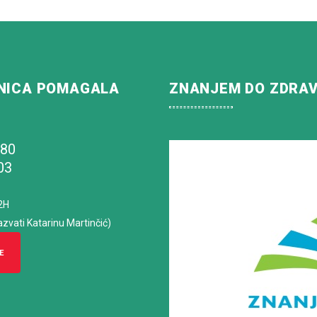
NICA POMAGALA
ZNANJEM DO ZDRA
180
03
2H
azvati Katarinu Martinčić)
E