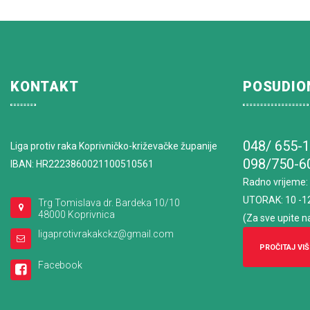
KONTAKT
POSUDIO
048/ 655-
Liga protiv raka Koprivničko-križevačke županije
098/750-6
IBAN: HR2223860021100510561
Radno vrijeme
:
UTORAK: 10 -1
Trg Tomislava dr. Bardeka 10/10
48000 Koprivnica
(Za sve upite n
ligaprotivrakakckz@gmail.com
PROČITAJ VIŠ
Facebook