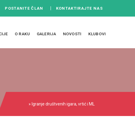
|
|
POSTANITE ČLAN
KONTAKTIRAJTE NAS
CIJE
O RAKU
GALERIJA
NOVOSTI
KLUBOVI
» Igranje društvenih igara, vrtić i ML