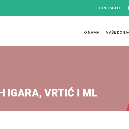
DONIRAJTE
O NAMA
VAŠE DONA
 IGARA, VRTIĆ I ML