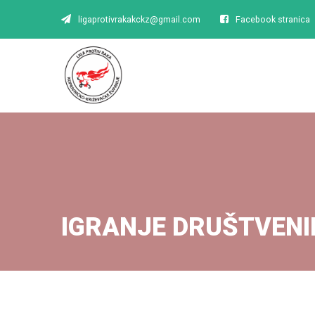
ligaprotivrakakckz@gmail.com
Facebook stranica
IGRANJE DRUŠTVENIH