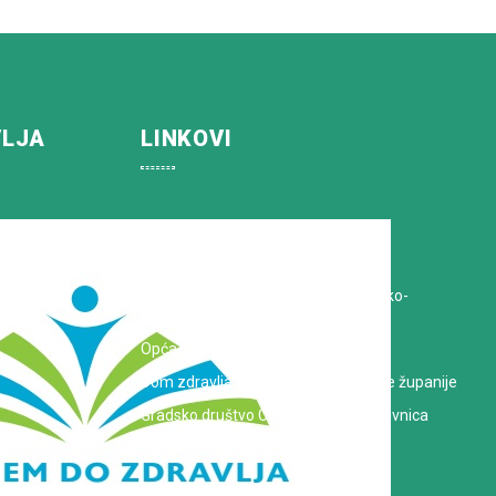
VLJA
LINKOVI
Koprivničko-križevačka županija
Hrvatska Liga protiv raka
Zavod za javno zdravstvo Koprivničko-
križevačke županije
Opća bolnica dr. Tomislav Bardek
Dom zdravlja Koprivničko-križevačke županije
Gradsko društvo Crvenog križa Koprivnica