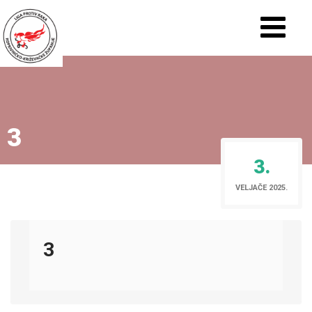
3
3.
VELJAČE 2025.
3