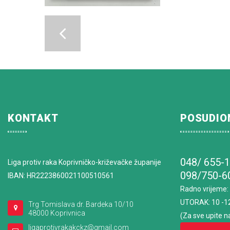
KONTAKT
POSUDIO
048/ 655-
Liga protiv raka Koprivničko-križevačke županije
098/750-6
IBAN: HR2223860021100510561
Radno vrijeme
:
UTORAK: 10 -1
Trg Tomislava dr. Bardeka 10/10
48000 Koprivnica
(Za sve upite n
ligaprotivrakakckz@gmail.com