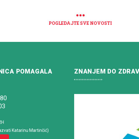
POGLEDAJTE SVE NOVOSTI
NICA POMAGALA
ZNANJEM DO ZDRA
180
03
2H
azvati Katarinu Martinčić)