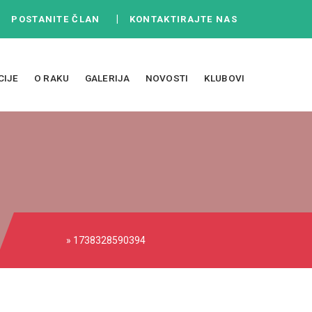
|
|
POSTANITE ČLAN
KONTAKTIRAJTE NAS
CIJE
O RAKU
GALERIJA
NOVOSTI
KLUBOVI
» 1738328590394