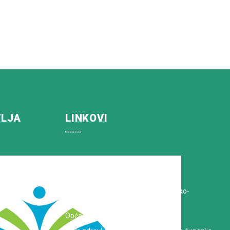
VLJA
LINKOVI
Koprivničko-križevačka županija
Hrvatska Liga protiv raka
Zavod za javno zdravstvo Koprivničko-
križevačke županije
Opća bolnica dr. Tomislav Bardek