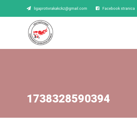
ligaprotivrakakckz@gmail.com
Facebook stranica
1738328590394