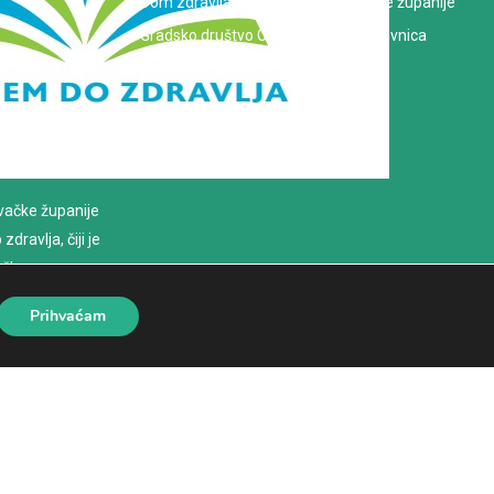
Dom zdravlja Koprivničko-križevačke županije
Gradsko društvo Crvenog križa Koprivnica
evačke županije
dravlja, čiji je
loško
Prihvaćam