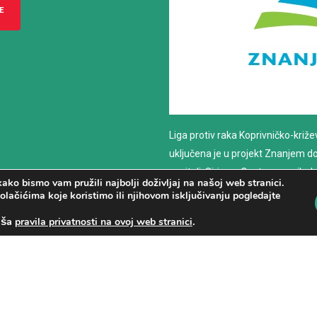
E
Liga protiv raka Koprivničko-križ
uključena je u projekt Znanjem do z
nositelj: Sirius – Centar za psiho
ako bismo vam pružili najbolji doživljaj na našoj web stranici.
savjetovanje
olačićima koje koristimo ili njihovom isključivanju pogledajte
aša
.
pravila privatnosti na ovoj web stranici
PROČITAJ VIŠE