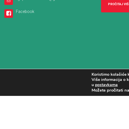
PROČITAJ VIŠ
Facebook
Koristimo kolačiće k
Više informacija o k
u
postavkama
Možete pročitati n