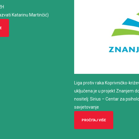
2H
azvati Katarinu Martinčić)
E
Liga protiv raka Koprivničko-križ
uključena je u projekt Znanjem do z
nositelj: Sirius – Centar za psiho
savjetovanje
PROČITAJ VIŠE