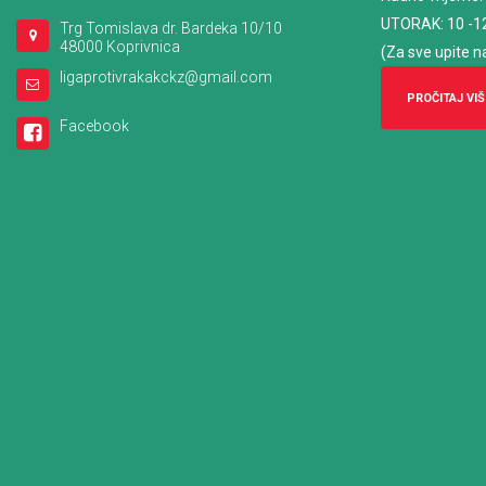
UTORAK: 10 -1
Trg Tomislava dr. Bardeka 10/10
48000 Koprivnica
(Za sve upite n
ligaprotivrakakckz@gmail.com
PROČITAJ VIŠ
Facebook