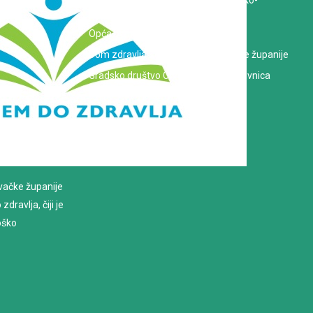
Zavod za javno zdravstvo Koprivničko-
križevačke županije
Opća bolnica dr. Tomislav Bardek
Dom zdravlja Koprivničko-križevačke županije
Gradsko društvo Crvenog križa Koprivnica
evačke županije
dravlja, čiji je
loško