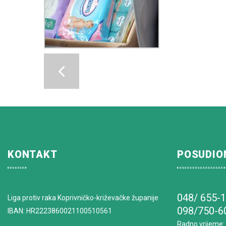
KONTAKT
POSUDIO
048/ 655-
Liga protiv raka Koprivničko-križevačke županije
098/750-6
IBAN: HR2223860021100510561
Radno vrijeme
: