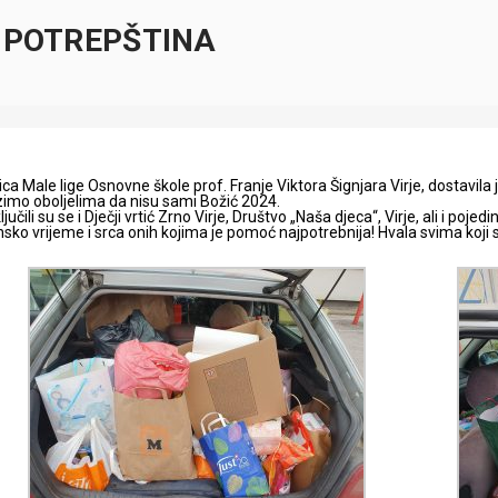
 POTREPŠTINA
jica Male lige Osnovne škole prof. Franje Viktora Šignjara Virje, dostavil
zimo oboljelima da nisu sami Božić 2024.
jučili su se i Dječji vrtić Zrno Virje, Društvo „Naša djeca“, Virje, ali i po
ko vrijeme i srca onih kojima je pomoć najpotrebnija! Hvala svima koji su