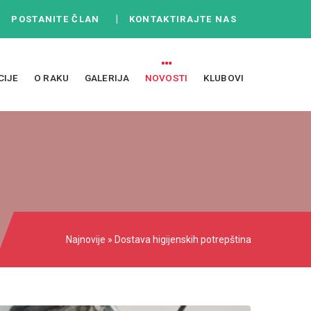
|
|
POSTANITE ČLAN
KONTAKTIRAJTE NAS
CIJE
O RAKU
GALERIJA
NOVOSTI
KLUBOVI
Najnovije
» Dostava higijenskih potrepština