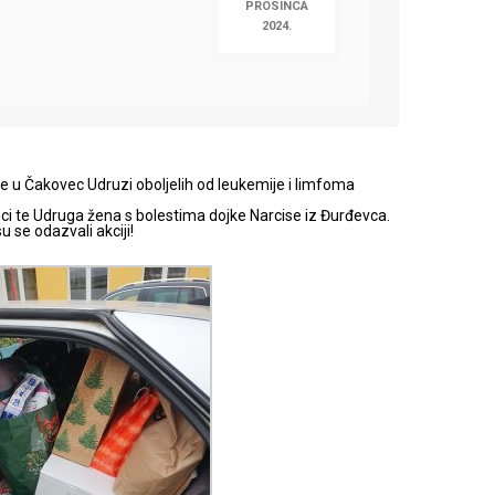
PROSINCA
2024.
a je u Čakovec Udruzi oboljelih od leukemije i limfoma
jedinci te Udruga žena s bolestima dojke Narcise iz Đurđevca.
 se odazvali akciji!