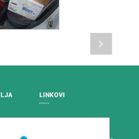
VLJA
LINKOVI
Koprivničko-križevačka županija
Hrvatska Liga protiv raka