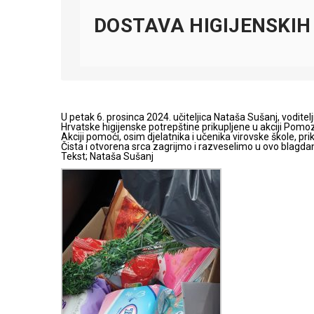
DOSTAVA HIGIJENSKIH
U petak 6. prosinca 2024. učiteljica Nataša Sušanj, voditel
Hrvatske higijenske potrepštine prikupljene u akciji Pomo
Akciji pomoći, osim djelatnika i učenika virovske škole, prikl
Čista i otvorena srca zagrijmo i razveselimo u ovo blagdans
Tekst; Nataša Sušanj