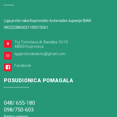
Liga protiv raka Koprivničko-križevačke županije IBAN:
HR2223860021100510561
Trg Tomislava dr. Bardeka 10/10
48000 Koprivnica
ligaprotivrakakckz@gmail.com
Facebook
POSUDIONICA POMAGALA
048/ 655-180
098/750-603
Radno vrijeme
: