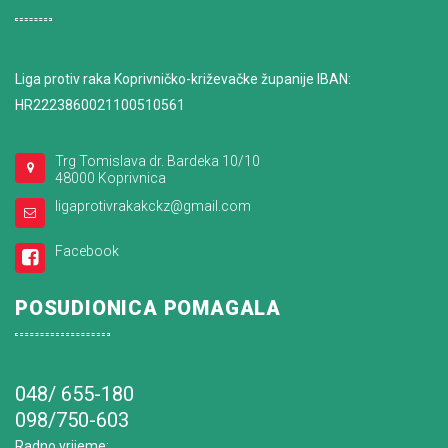
Liga protiv raka Koprivničko-križevačke županije IBAN:
HR2223860021100510561
Trg Tomislava dr. Bardeka 10/10
48000 Koprivnica
ligaprotivrakakckz@gmail.com
Facebook
POSUDIONICA POMAGALA
048/ 655-180
098/750-603
Radno vrijeme
: