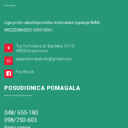
Liga protiv raka Koprivničko-križevačke županije IBAN:
HR2223860021100510561
Trg Tomislava dr. Bardeka 10/10
48000 Koprivnica
ligaprotivrakakckz@gmail.com
Facebook
POSUDIONICA POMAGALA
048/ 655-180
098/750-603
Radno vrijeme
: