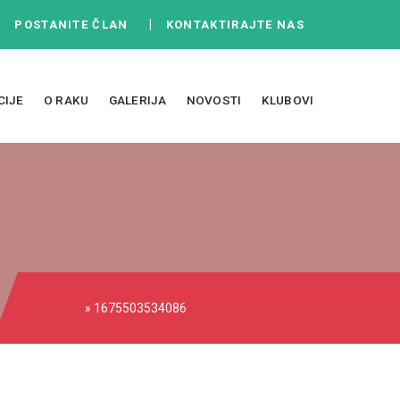
|
|
POSTANITE ČLAN
KONTAKTIRAJTE NAS
CIJE
O RAKU
GALERIJA
NOVOSTI
KLUBOVI
» 1675503534086