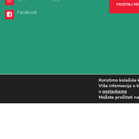
PROČITAJ VIŠ
Facebook
Koristimo kolačiće k
Više informacija o k
u
postavkama
Možete pročitati n