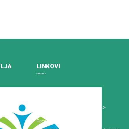
VLJA
LINKOVI
Koprivničko-križevačka županija
Hrvatska Liga protiv raka
Zavod za javno zdravstvo Koprivničko-
križevačke županije
Opća bolnica dr. Tomislav Bardek