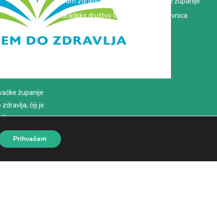
Dom zdravlja Koprivničko-križevačke županije
Gradsko društvo Crvenog križa Koprivnica
evačke županije
dravlja, čiji je
loško
Prihvaćam