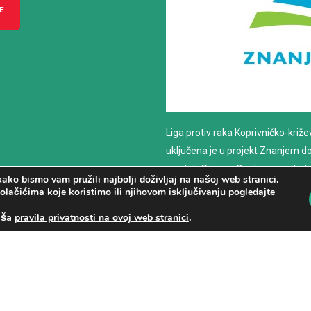
E
Liga protiv raka Koprivničko-križ
uključena je u projekt Znanjem do z
nositelj: Sirius – Centar za psiho
ako bismo vam pružili najbolji doživljaj na našoj web stranici.
savjetovanje
olačićima koje koristimo ili njihovom isključivanju pogledajte
aša
.
pravila privatnosti na ovoj web stranici
PROČITAJ VIŠE