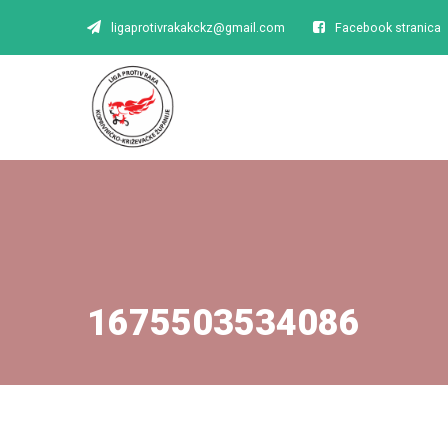
ligaprotivrakakckz@gmail.com
Facebook stranica
1675503534086