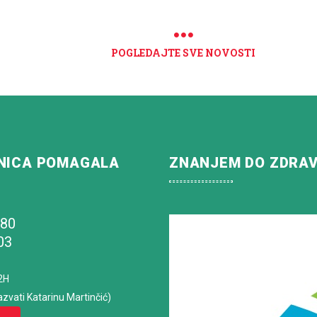
POGLEDAJTE SVE NOVOSTI
NICA POMAGALA
ZNANJEM DO ZDRA
180
03
2H
azvati Katarinu Martinčić)