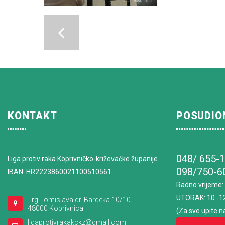
KONTAKT
POSUDIO
048/ 655-
Liga protiv raka Koprivničko-križevačke županije
098/750-6
IBAN: HR2223860021100510561
Radno vrijeme
:
UTORAK: 10 -1
Trg Tomislava dr. Bardeka 10/10
48000 Koprivnica
(Za sve upite n
ligaprotivrakakckz@gmail.com