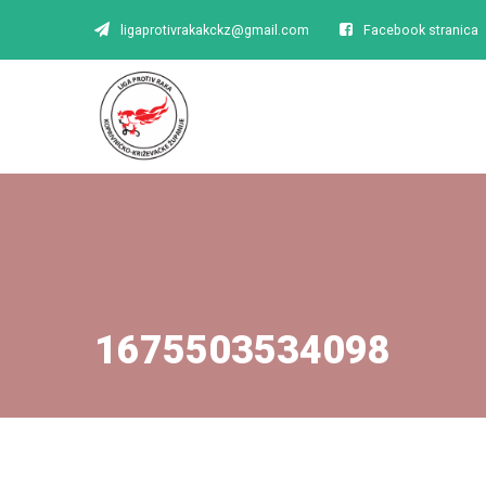
ligaprotivrakakckz@gmail.com
Facebook stranica
1675503534098