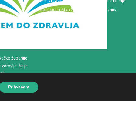
Dom zdravlja Koprivničko-križevačke županije
Gradsko društvo Crvenog križa Koprivnica
evačke županije
dravlja, čiji je
loško
Prihvaćam