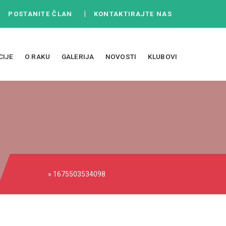
|
|
POSTANITE ČLAN
KONTAKTIRAJTE NAS
CIJE
O RAKU
GALERIJA
NOVOSTI
KLUBOVI
» 1675503534098