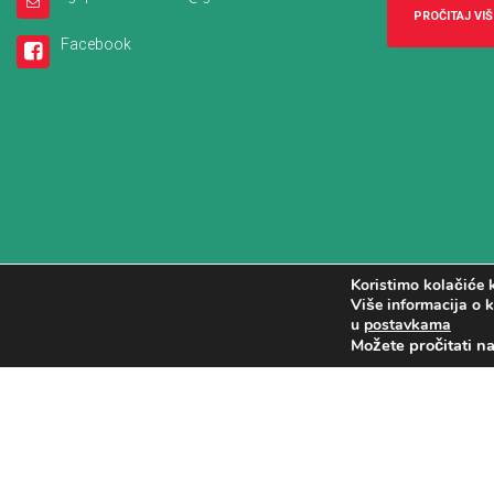
PROČITAJ VIŠ
Facebook
Koristimo kolačiće k
Više informacija o k
u
postavkama
Možete pročitati n