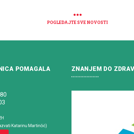
POGLEDAJTE SVE NOVOSTI
NICA POMAGALA
ZNANJEM DO ZDRA
180
03
2H
azvati Katarinu Martinčić)