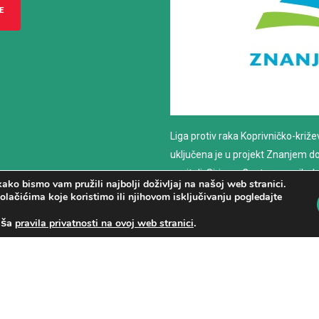
E
Liga protiv raka Koprivničko-križ
uključena je u projekt Znanjem do z
nositelj: Sirius – Centar za psiho
ako bismo vam pružili najbolji doživljaj na našoj web stranici.
savjetovanje
olačićima koje koristimo ili njihovom isključivanju pogledajte
aša
.
pravila privatnosti na ovoj web stranici
PROČITAJ VIŠE