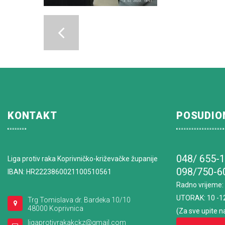
KONTAKT
POSUDIO
048/ 655-
Liga protiv raka Koprivničko-križevačke županije
098/750-6
IBAN: HR2223860021100510561
Radno vrijeme
:
UTORAK: 10 -1
Trg Tomislava dr. Bardeka 10/10
48000 Koprivnica
(Za sve upite n
ligaprotivrakakckz@gmail.com