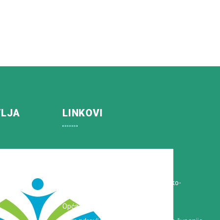
VLJA
LINKOVI
Koprivničko-križevačka županija
Hrvatska Liga protiv raka
Zavod za javno zdravstvo Koprivničko-
križevačke županije
Opća bolnica dr. Tomislav Bardek