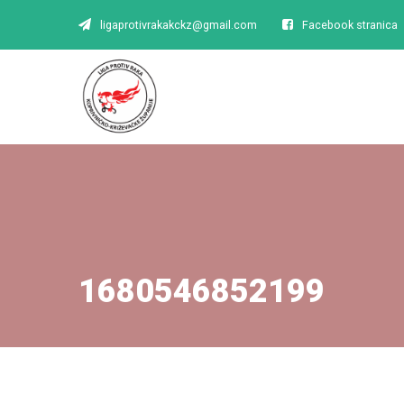
ligaprotivrakakckz@gmail.com
Facebook stranica
1680546852199