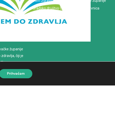
Dom zdravlja Koprivničko-križevačke županije
Gradsko društvo Crvenog križa Koprivnica
evačke županije
dravlja, čiji je
loško
Prihvaćam