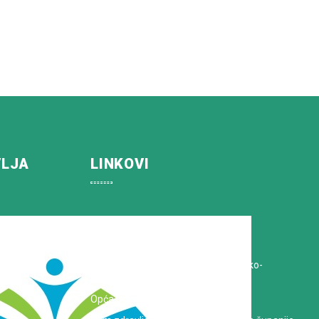
VLJA
LINKOVI
Koprivničko-križevačka županija
Hrvatska Liga protiv raka
Zavod za javno zdravstvo Koprivničko-
križevačke županije
Opća bolnica dr. Tomislav Bardek