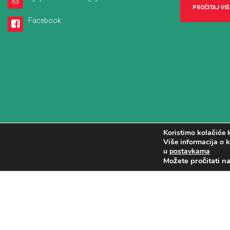
PROČITAJ VIŠ
Facebook
Koristimo kolačiće k
Više informacija o k
u
postavkama
Možete pročitati n