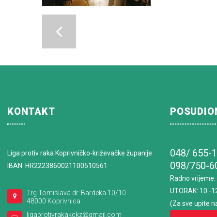
KONTAKT
POSUDIO
048/ 655-
Liga protiv raka Koprivničko-križevačke županije
098/750-6
IBAN: HR2223860021100510561
Radno vrijeme
:
UTORAK: 10 -1
Trg Tomislava dr. Bardeka 10/10
48000 Koprivnica
(Za sve upite n
ligaprotivrakakckz@gmail.com