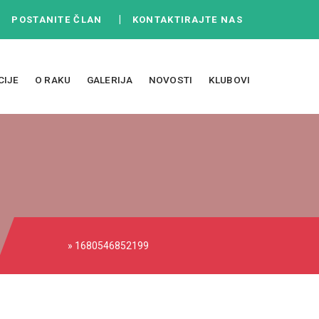
|
|
POSTANITE ČLAN
KONTAKTIRAJTE NAS
CIJE
O RAKU
GALERIJA
NOVOSTI
KLUBOVI
» 1680546852199