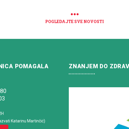
POGLEDAJTE SVE NOVOSTI
NICA POMAGALA
ZNANJEM DO ZDRA
180
03
2H
azvati Katarinu Martinčić)