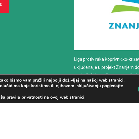
E
Liga protiv raka Koprivničko-križ
uključena je u projekt Znanjem do z
nositelj: Sirius – Centar za psiho
ako bismo vam pružili najbolji doživljaj na našoj web stranici.
savjetovanje
olačićima koje koristimo ili njihovom isključivanju pogledajte
aša
.
pravila privatnosti na ovoj web stranici
PROČITAJ VIŠE