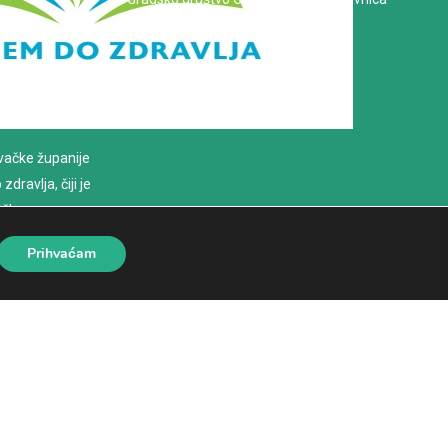
evačke županije
dravlja, čiji je
loško
Prihvaćam
eb stanica
|
Hosting