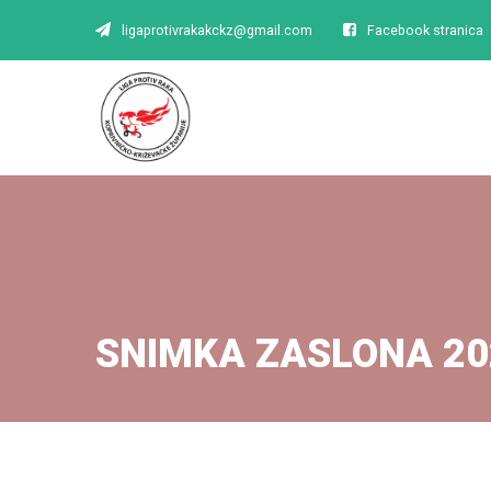
ligaprotivrakakckz@gmail.com
Facebook stranica
SNIMKA ZASLONA 20