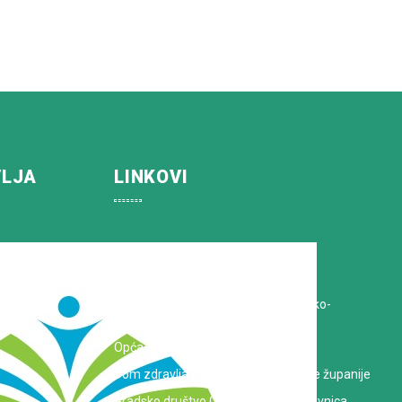
VLJA
LINKOVI
Koprivničko-križevačka županija
Hrvatska Liga protiv raka
Zavod za javno zdravstvo Koprivničko-
križevačke županije
Opća bolnica dr. Tomislav Bardek
Dom zdravlja Koprivničko-križevačke županije
Gradsko društvo Crvenog križa Koprivnica