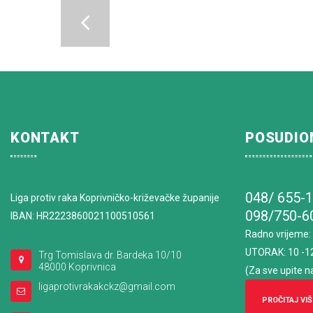
KONTAKT
POSUDIO
048/ 655-
Liga protiv raka Koprivničko-križevačke županije
098/750-6
IBAN: HR2223860021100510561
Radno vrijeme
:
UTORAK: 10 -1
Trg Tomislava dr. Bardeka 10/10
48000 Koprivnica
(Za sve upite n
ligaprotivrakakckz@gmail.com
PROČITAJ VIŠ