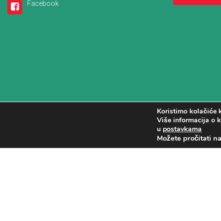
Facebook
Koristimo kolačiće k
Više informacija o k
u
postavkama
Možete pročitati n
Copyright (c) 2016