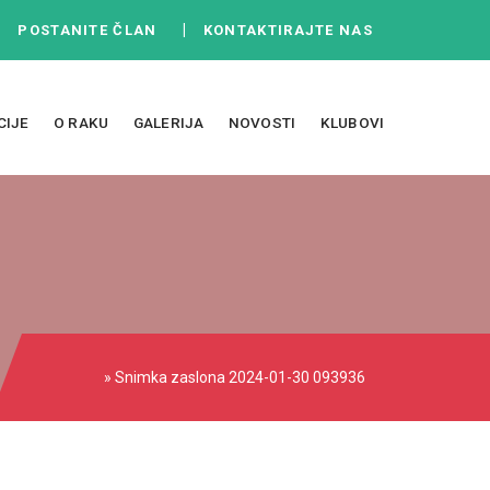
|
|
POSTANITE ČLAN
KONTAKTIRAJTE NAS
CIJE
O RAKU
GALERIJA
NOVOSTI
KLUBOVI
» Snimka zaslona 2024-01-30 093936