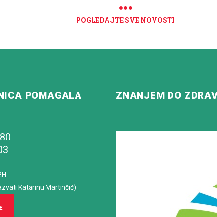
POGLEDAJTE SVE NOVOSTI
NICA POMAGALA
ZNANJEM DO ZDRA
180
03
2H
azvati Katarinu Martinčić)
E