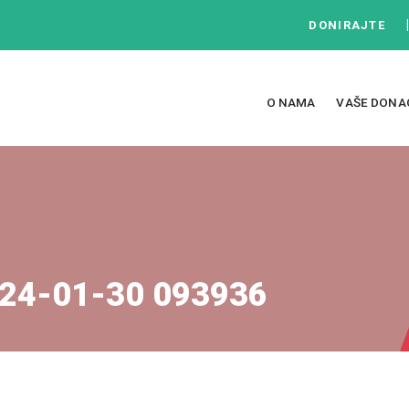
DONIRAJTE
O NAMA
VAŠE DONA
24-01-30 093936