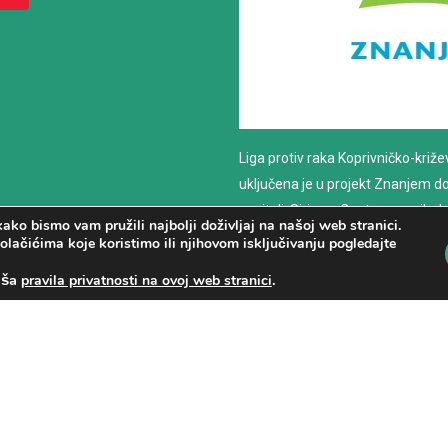
Liga protiv raka Koprivničko-križ
uključena je u projekt Znanjem do z
nositelj: Sirius – Centar za psiho
ako bismo vam pružili najbolji doživljaj na našoj web stranici.
savjetovanje
olačićima koje koristimo ili njihovom isključivanju pogledajte
aša
.
pravila privatnosti na ovoj web stranici
PROČITAJ VIŠE
.
Liga protiv raka Koprivničko-križevačke županije
|
Web dizajn
|
Izrada w