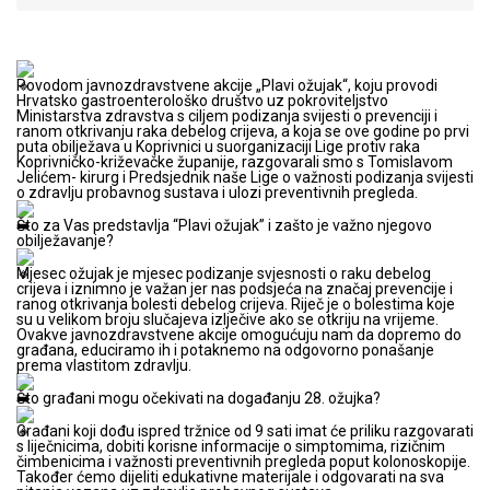
Povodom javnozdravstvene akcije „Plavi ožujak“, koju provodi
Hrvatsko gastroenterološko društvo uz pokroviteljstvo
Ministarstva zdravstva s ciljem podizanja svijesti o prevenciji i
ranom otkrivanju raka debelog crijeva, a koja se ove godine po prvi
puta obilježava u Koprivnici u suorganizaciji Lige protiv raka
Koprivničko-križevačke županije, razgovarali smo s Tomislavom
Jelićem- kirurg i Predsjednik naše Lige o važnosti podizanja svijesti
o zdravlju probavnog sustava i ulozi preventivnih pregleda.
Što za Vas predstavlja “Plavi ožujak” i zašto je važno njegovo
obilježavanje?
Mjesec ožujak je mjesec podizanje svjesnosti o raku debelog
crijeva i iznimno je važan jer nas podsjeća na značaj prevencije i
ranog otkrivanja bolesti debelog crijeva. Riječ je o bolestima koje
su u velikom broju slučajeva izlječive ako se otkriju na vrijeme.
Ovakve javnozdravstvene akcije omogućuju nam da dopremo do
građana, educiramo ih i potaknemo na odgovorno ponašanje
prema vlastitom zdravlju.
Što građani mogu očekivati na događanju 28. ožujka?
Građani koji dođu ispred tržnice od 9 sati imat će priliku razgovarati
s liječnicima, dobiti korisne informacije o simptomima, rizičnim
čimbenicima i važnosti preventivnih pregleda poput kolonoskopije.
Također ćemo dijeliti edukativne materijale i odgovarati na sva