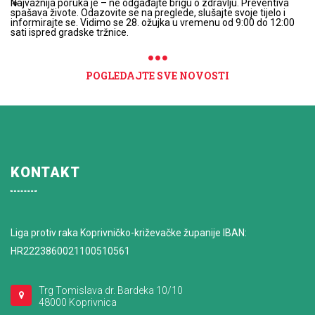
Najvažnija poruka je – ne odgađajte brigu o zdravlju. Preventiva
spašava živote. Odazovite se na preglede, slušajte svoje tijelo i
informirajte se. Vidimo se 28. ožujka u vremenu od 9:00 do 12:00
sati ispred gradske tržnice.
POGLEDAJTE SVE NOVOSTI
KONTAKT
Liga protiv raka Koprivničko-križevačke županije IBAN:
HR2223860021100510561
Trg Tomislava dr. Bardeka 10/10
48000 Koprivnica