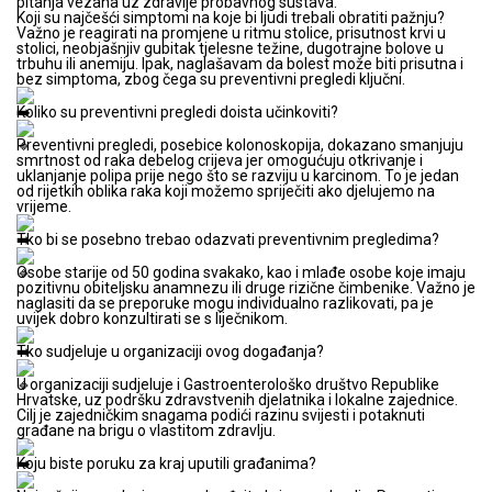
pitanja vezana uz zdravlje probavnog sustava.
Koji su najčešći simptomi na koje bi ljudi trebali obratiti pažnju?
Važno je reagirati na promjene u ritmu stolice, prisutnost krvi u
stolici, neobjašnjiv gubitak tjelesne težine, dugotrajne bolove u
trbuhu ili anemiju. Ipak, naglašavam da bolest može biti prisutna i
bez simptoma, zbog čega su preventivni pregledi ključni.
Koliko su preventivni pregledi doista učinkoviti?
Preventivni pregledi, posebice kolonoskopija, dokazano smanjuju
smrtnost od raka debelog crijeva jer omogućuju otkrivanje i
uklanjanje polipa prije nego što se razviju u karcinom. To je jedan
od rijetkih oblika raka koji možemo spriječiti ako djelujemo na
vrijeme.
Tko bi se posebno trebao odazvati preventivnim pregledima?
Osobe starije od 50 godina svakako, kao i mlađe osobe koje imaju
pozitivnu obiteljsku anamnezu ili druge rizične čimbenike. Važno je
naglasiti da se preporuke mogu individualno razlikovati, pa je
uvijek dobro konzultirati se s liječnikom.
Tko sudjeluje u organizaciji ovog događanja?
U organizaciji sudjeluje i Gastroenterološko društvo Republike
Hrvatske, uz podršku zdravstvenih djelatnika i lokalne zajednice.
Cilj je zajedničkim snagama podići razinu svijesti i potaknuti
građane na brigu o vlastitom zdravlju.
Koju biste poruku za kraj uputili građanima?