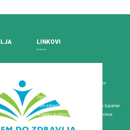
VLJA
LINKOVI
Koprivničko-križevačka županija
Hrvatska Liga protiv raka
Zavod za javno zdravstvo Koprivničko-
križevačke županije
Opća bolnica dr. Tomislav Bardek
Dom zdravlja Koprivničko-križevačke županije
Gradsko društvo Crvenog križa Koprivnica