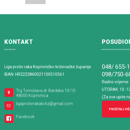
KONTAKT
POSUDIO
048/ 655-
Liga protiv raka Koprivničko-križevačke županije
098/750-6
IBAN: HR2223860021100510561
Radno vrijeme
:
UTORAK: 10 -1
Trg Tomislava dr. Bardeka 10/10
48000 Koprivnica
(Za sve upite n
ligaprotivrakakckz@gmail.com
PROČITAJ VIŠ
Facebook