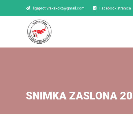
ligaprotivrakakckz@gmail.com
Facebook stranica
SNIMKA ZASLONA 20