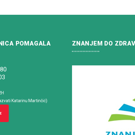
NICA POMAGALA
ZNANJEM DO ZDRA
180
03
2H
azvati Katarinu Martinčić)
E