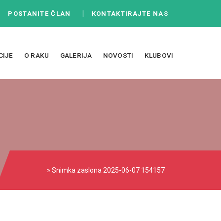
|
|
POSTANITE ČLAN
KONTAKTIRAJTE NAS
CIJE
O RAKU
GALERIJA
NOVOSTI
KLUBOVI
» Snimka zaslona 2025-06-07 154157