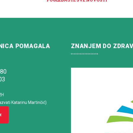
NICA POMAGALA
ZNANJEM DO ZDRA
180
03
2H
azvati Katarinu Martinčić)
E