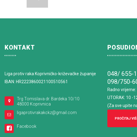
KONTAKT
POSUDIO
048/ 655-
Liga protiv raka Koprivničko-križevačke županije
098/750-6
IBAN: HR2223860021100510561
Radno vrijeme
:
UTORAK: 10 -1
Trg Tomislava dr. Bardeka 10/10
48000 Koprivnica
(Za sve upite n
ligaprotivrakakckz@gmail.com
PROČITAJ VIŠ
Facebook