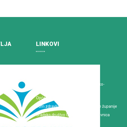
VLJA
LINKOVI
Koprivničko-križevačka županija
Hrvatska Liga protiv raka
Zavod za javno zdravstvo Koprivničko-
križevačke županije
Opća bolnica dr. Tomislav Bardek
Dom zdravlja Koprivničko-križevačke županije
Gradsko društvo Crvenog križa Koprivnica