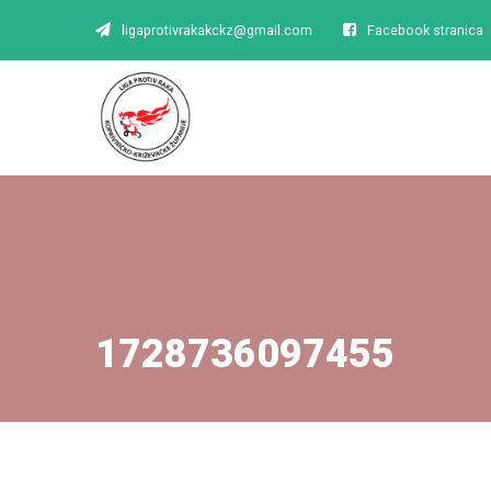
ligaprotivrakakckz@gmail.com
Facebook stranica
1728736097455