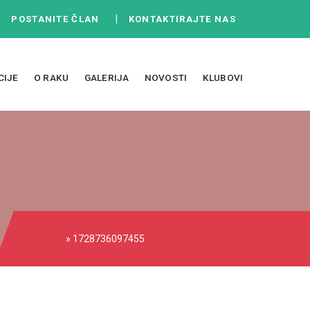
|
|
POSTANITE ČLAN
KONTAKTIRAJTE NAS
CIJE
O RAKU
GALERIJA
NOVOSTI
KLUBOVI
» 1728736097455