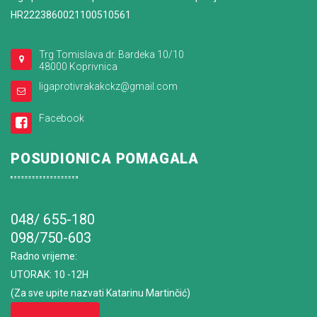
HR2223860021100510561
Trg Tomislava dr. Bardeka 10/10
48000 Koprivnica
ligaprotivrakakckz@gmail.com
Facebook
POSUDIONICA POMAGALA
048/ 655-180
098/750-603
Radno vrijeme
:
UTORAK: 10 -12H
(Za sve upite nazvati Katarinu Martinčić)