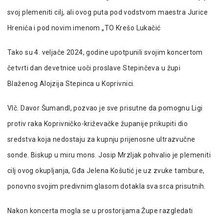
svoj plemeniti cilj, ali ovog puta pod vodstvom maestra Jurice
Hrenića i pod novim imenom „TO Krešo Lukačić
Tako su 4. veljače 2024, godine upotpunili svojim koncertom
četvrti dan devetnice uoči proslave Stepinčeva u župi
Blaženog Alojzija Stepinca u Koprivnici.
Vlč. Davor Šumandl, pozvao je sve prisutne da pomognu Ligi
protiv raka Koprivničko-križevačke županije prikupiti dio
sredstva koja nedostaju za kupnju prijenosne ultrazvučne
sonde. Biskup u miru mons. Josip Mrzljak pohvalio je plemeniti
cilj ovog okupljanja, Gđa Jelena Košutić je uz zvuke tambure,
ponovno svojim predivnim glasom dotakla sva srca prisutnih.
Nakon koncerta mogla se u prostorijama Župe razgledati