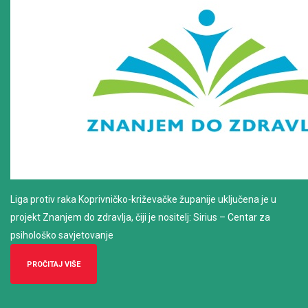
Liga protiv raka Koprivničko-križevačke županije uključena je u
projekt Znanjem do zdravlja, čiji je nositelj: Sirius – Centar za
psihološko savjetovanje
PROČITAJ VIŠE