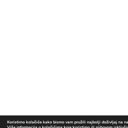
Koristimo kolačiće kako bismo vam pružili najbolji doživljaj na na
Više informacija o kolačićima koje koristimo ili njihovom isključ