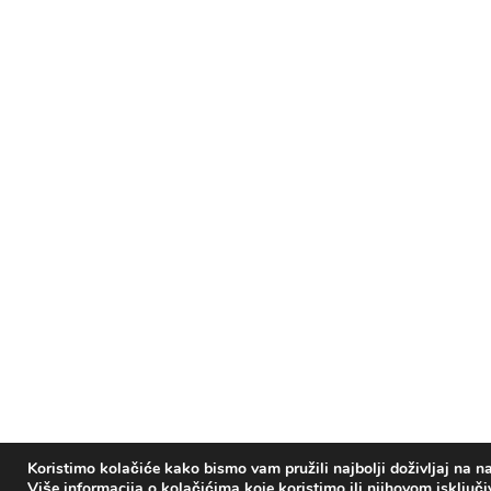
Koristimo kolačiće kako bismo vam pružili najbolji doživljaj na na
Više informacija o kolačićima koje koristimo ili njihovom isključ