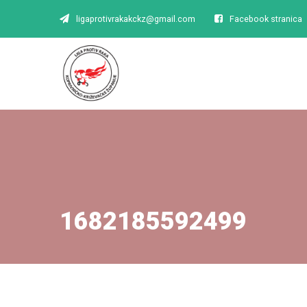
ligaprotivrakakckz@gmail.com
Facebook stranica
1682185592499