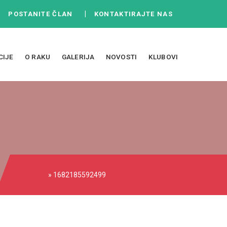
|
|
POSTANITE ČLAN
KONTAKTIRAJTE NAS
CIJE
O RAKU
GALERIJA
NOVOSTI
KLUBOVI
» 1682185592499