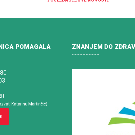
NICA POMAGALA
ZNANJEM DO ZDRA
180
03
2H
azvati Katarinu Martinčić)
E