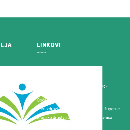
VLJA
LINKOVI
Koprivničko-križevačka županija
Hrvatska Liga protiv raka
Zavod za javno zdravstvo Koprivničko-
križevačke županije
Opća bolnica dr. Tomislav Bardek
Dom zdravlja Koprivničko-križevačke županije
Gradsko društvo Crvenog križa Koprivnica