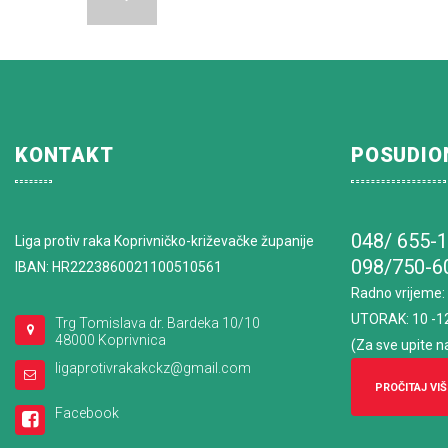
KONTAKT
POSUDIO
048/ 655-
Liga protiv raka Koprivničko-križevačke županije
098/750-6
IBAN: HR2223860021100510561
Radno vrijeme
:
UTORAK: 10 -1
Trg Tomislava dr. Bardeka 10/10
48000 Koprivnica
(Za sve upite n
ligaprotivrakakckz@gmail.com
PROČITAJ VIŠ
Facebook