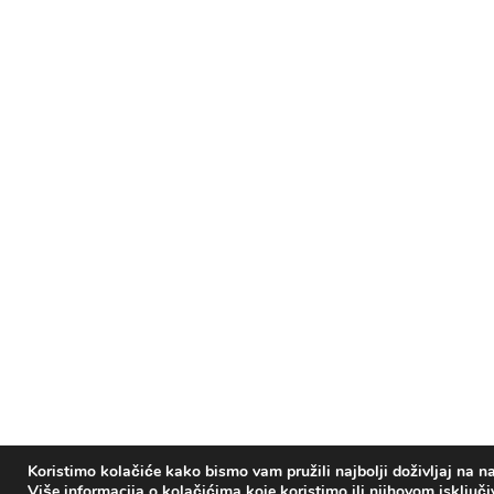
Koristimo kolačiće kako bismo vam pružili najbolji doživljaj na na
Više informacija o kolačićima koje koristimo ili njihovom isključ